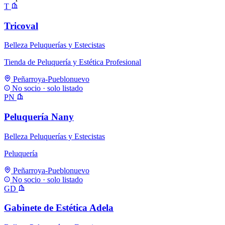
T
Tricoval
Belleza Peluquerías y Estecistas
Tienda de Peluquería y Estética Profesional
Peñarroya-Pueblonuevo
No socio · solo listado
PN
Peluquería Nany
Belleza Peluquerías y Estecistas
Peluquería
Peñarroya-Pueblonuevo
No socio · solo listado
GD
Gabinete de Estética Adela