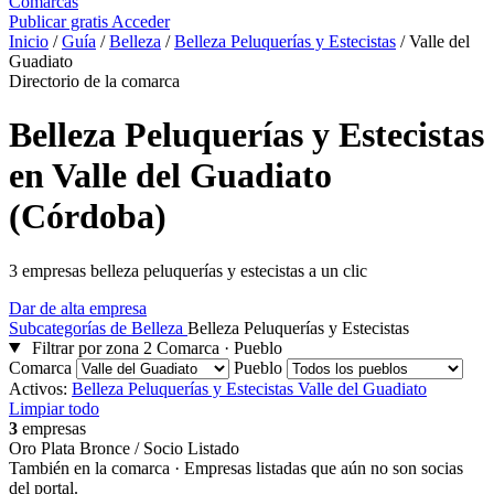
Comarcas
Publicar gratis
Acceder
Inicio
/
Guía
/
Belleza
/
Belleza Peluquerías y Estecistas
/
Valle del
Guadiato
Directorio de la comarca
Belleza Peluquerías y Estecistas
en Valle del Guadiato
(Córdoba)
3 empresas belleza peluquerías y estecistas a un clic
Dar de alta empresa
Subcategorías de Belleza
Belleza Peluquerías y Estecistas
Filtrar por zona
2
Comarca · Pueblo
Comarca
Pueblo
Activos:
Belleza Peluquerías y Estecistas
Valle del Guadiato
Limpiar todo
3
empresas
Oro
Plata
Bronce / Socio
Listado
También en la comarca
· Empresas listadas que aún no son socias
del portal.