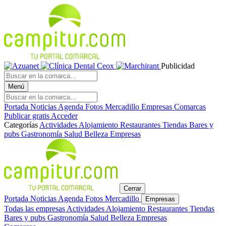
Publicidad
Menú
Portada
Noticias
Agenda
Fotos
Mercadillo
Empresas
Comarcas
Publicar gratis
Acceder
Categorías
Actividades
Alojamiento
Restaurantes
Tiendas
Bares y
pubs
Gastronomía
Salud
Belleza
Empresas
Cerrar
Portada
Noticias
Agenda
Fotos
Mercadillo
Empresas
Todas las empresas
Actividades
Alojamiento
Restaurantes
Tiendas
Bares y pubs
Gastronomía
Salud
Belleza
Empresas