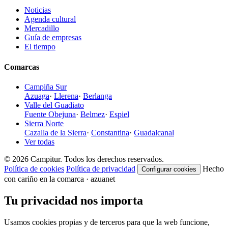
Noticias
Agenda cultural
Mercadillo
Guía de empresas
El tiempo
Comarcas
Campiña Sur
Azuaga
·
Llerena
·
Berlanga
Valle del Guadiato
Fuente Obejuna
·
Belmez
·
Espiel
Sierra Norte
Cazalla de la Sierra
·
Constantina
·
Guadalcanal
Ver todas
© 2026 Campitur. Todos los derechos reservados.
Política de cookies
Política de privacidad
Hecho
Configurar cookies
con cariño en la comarca · azuanet
Tu privacidad nos importa
Usamos cookies propias y de terceros para que la web funcione,