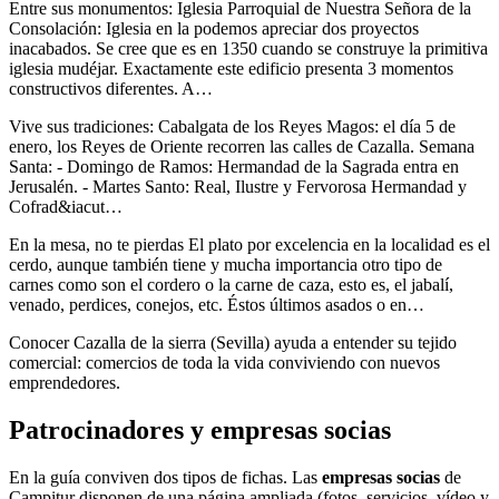
Entre sus monumentos: Iglesia Parroquial de Nuestra Señora de la
Consolación: Iglesia en la podemos apreciar dos proyectos
inacabados. Se cree que es en 1350 cuando se construye la primitiva
iglesia mudéjar. Exactamente este edificio presenta 3 momentos
constructivos diferentes. A…
Vive sus tradiciones: Cabalgata de los Reyes Magos: el día 5 de
enero, los Reyes de Oriente recorren las calles de Cazalla. Semana
Santa: - Domingo de Ramos: Hermandad de la Sagrada entra en
Jerusalén. - Martes Santo: Real, Ilustre y Fervorosa Hermandad y
Cofrad&iacut…
En la mesa, no te pierdas El plato por excelencia en la localidad es el
cerdo, aunque también tiene y mucha importancia otro tipo de
carnes como son el cordero o la carne de caza, esto es, el jabalí,
venado, perdices, conejos, etc. Éstos últimos asados o en…
Conocer Cazalla de la sierra (Sevilla) ayuda a entender su tejido
comercial: comercios de toda la vida conviviendo con nuevos
emprendedores.
Patrocinadores y empresas socias
En la guía conviven dos tipos de fichas. Las
empresas socias
de
Campitur disponen de una página ampliada (fotos, servicios, vídeo y