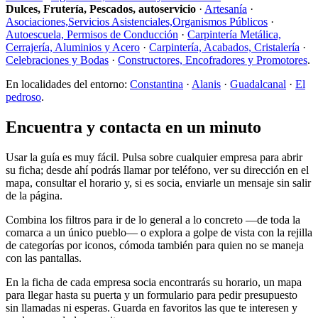
Dulces, Frutería, Pescados, autoservicio
·
Artesanía
·
Asociaciones,Servicios Asistenciales,Organismos Públicos
·
Autoescuela, Permisos de Conducción
·
Carpintería Metálica,
Cerrajería, Aluminios y Acero
·
Carpintería, Acabados, Cristalería
·
Celebraciones y Bodas
·
Constructores, Encofradores y Promotores
.
En localidades del entorno:
Constantina
·
Alanis
·
Guadalcanal
·
El
pedroso
.
Encuentra y contacta en un minuto
Usar la guía es muy fácil. Pulsa sobre cualquier empresa para abrir
su ficha; desde ahí podrás llamar por teléfono, ver su dirección en el
mapa, consultar el horario y, si es socia, enviarle un mensaje sin salir
de la página.
Combina los filtros para ir de lo general a lo concreto —de toda la
comarca a un único pueblo— o explora a golpe de vista con la rejilla
de categorías por iconos, cómoda también para quien no se maneja
con las pantallas.
En la ficha de cada empresa socia encontrarás su horario, un mapa
para llegar hasta su puerta y un formulario para pedir presupuesto
sin llamadas ni esperas. Guarda en favoritos las que te interesen y