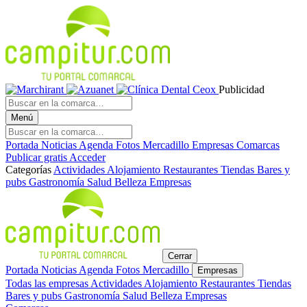
Publicidad
Menú
Portada
Noticias
Agenda
Fotos
Mercadillo
Empresas
Comarcas
Publicar gratis
Acceder
Categorías
Actividades
Alojamiento
Restaurantes
Tiendas
Bares y
pubs
Gastronomía
Salud
Belleza
Empresas
Cerrar
Portada
Noticias
Agenda
Fotos
Mercadillo
Empresas
Todas las empresas
Actividades
Alojamiento
Restaurantes
Tiendas
Bares y pubs
Gastronomía
Salud
Belleza
Empresas