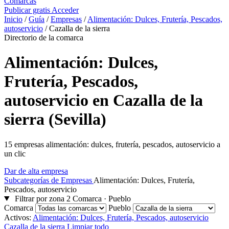
Comarcas
Publicar gratis
Acceder
Inicio
/
Guía
/
Empresas
/
Alimentación: Dulces, Frutería, Pescados,
autoservicio
/
Cazalla de la sierra
Directorio de la comarca
Alimentación: Dulces,
Frutería, Pescados,
autoservicio en Cazalla de la
sierra (Sevilla)
15 empresas alimentación: dulces, frutería, pescados, autoservicio a
un clic
Dar de alta empresa
Subcategorías de Empresas
Alimentación: Dulces, Frutería,
Pescados, autoservicio
Filtrar por zona
2
Comarca · Pueblo
Comarca
Pueblo
Activos:
Alimentación: Dulces, Frutería, Pescados, autoservicio
Cazalla de la sierra
Limpiar todo