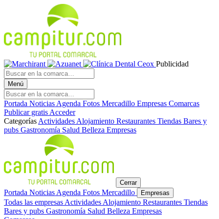
Publicidad
Menú
Portada
Noticias
Agenda
Fotos
Mercadillo
Empresas
Comarcas
Publicar gratis
Acceder
Categorías
Actividades
Alojamiento
Restaurantes
Tiendas
Bares y
pubs
Gastronomía
Salud
Belleza
Empresas
Cerrar
Portada
Noticias
Agenda
Fotos
Mercadillo
Empresas
Todas las empresas
Actividades
Alojamiento
Restaurantes
Tiendas
Bares y pubs
Gastronomía
Salud
Belleza
Empresas