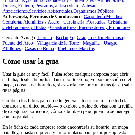
Turismo
·
Agricultura, Ganadería y Comerciales
·
Alimentación:
Dulces, Frutería, Pescados, autoservicio
·
Artesanía
·
Asociaciones,Servicios Asistenciales,Organismos Públicos
·
Autoescuela, Permisos de Conducción
·
Carpintería Metálica,
Cerrajería, Aluminios y Acero
·
Carpintería, Acabados, Cristalería
·
Celebraciones y Bodas
·
Constructores, Encofradores y Promotores
.
Cerca de Azuaga:
Llerena
·
Berlanga
·
Granja de Torrehermosa
·
Fuente del Arco
·
Villagarcia de la Torre
·
Maguilla
·
Usagre
·
Ahillones
·
Casas de Reina
·
Puebla del Maestre
.
Cómo usar la guía
Usar la guía es muy fácil. Pulsa sobre cualquier empresa para abrir
su ficha; desde ahí podrás llamar por teléfono, ver su dirección en el
mapa, consultar el horario y, si es socia, enviarle un mensaje sin salir
de la página.
Combina los filtros para ir de lo general a lo concreto —de toda la
comarca a un único pueblo— o explora a golpe de vista con la rejilla
de categorías por iconos, cómoda también para quien no se maneja
con las pantallas.
En la ficha de cada empresa socia encontrarás su horario, un mapa
para llegar hasta su puerta y un formulario para pedir presupuesto