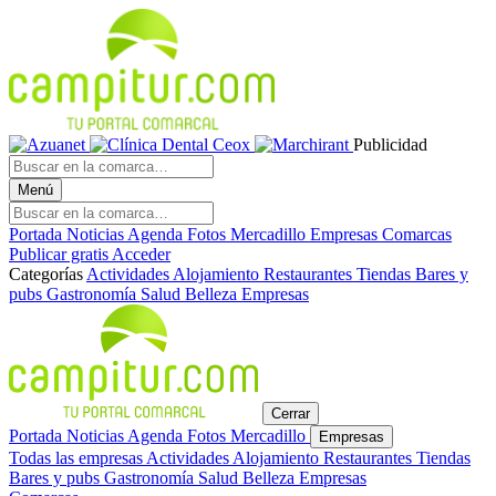
Publicidad
Menú
Portada
Noticias
Agenda
Fotos
Mercadillo
Empresas
Comarcas
Publicar gratis
Acceder
Categorías
Actividades
Alojamiento
Restaurantes
Tiendas
Bares y
pubs
Gastronomía
Salud
Belleza
Empresas
Cerrar
Portada
Noticias
Agenda
Fotos
Mercadillo
Empresas
Todas las empresas
Actividades
Alojamiento
Restaurantes
Tiendas
Bares y pubs
Gastronomía
Salud
Belleza
Empresas