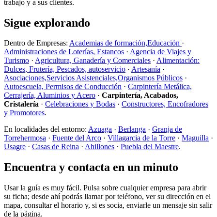
trabajo y a sus clientes.
Sigue explorando
Dentro de Empresas:
Academias de formación,Educación
·
Administraciones de Loterías, Estancos
·
Agencia de Viajes y
Turismo
·
Agricultura, Ganadería y Comerciales
·
Alimentación:
Dulces, Frutería, Pescados, autoservicio
·
Artesanía
·
Asociaciones,Servicios Asistenciales,Organismos Públicos
·
Autoescuela, Permisos de Conducción
·
Carpintería Metálica,
Cerrajería, Aluminios y Acero
·
Carpintería, Acabados,
Cristalería
·
Celebraciones y Bodas
·
Constructores, Encofradores
y Promotores
.
En localidades del entorno:
Azuaga
·
Berlanga
·
Granja de
Torrehermosa
·
Fuente del Arco
·
Villagarcia de la Torre
·
Maguilla
·
Usagre
·
Casas de Reina
·
Ahillones
·
Puebla del Maestre
.
Encuentra y contacta en un minuto
Usar la guía es muy fácil. Pulsa sobre cualquier empresa para abrir
su ficha; desde ahí podrás llamar por teléfono, ver su dirección en el
mapa, consultar el horario y, si es socia, enviarle un mensaje sin salir
de la página.