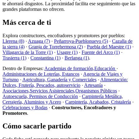
te ahorrará disgustos. La proximidad facilita ese seguimiento que las
grandes plataformas no ofrecen.
Más cerca de ti
Explora constructores, encofradores y promotores por pueblos:
Llerena (8)
·
Azuaga (7)
·
Peñarroya-Pueblonuevo (5)
·
Cazalla de
la sierra (4)
·
Granja de Torrehermosa (2)
·
Puebla del Maestre (1)
·
Villagarcia de la Torre (1)
·
Usagre (1)
·
Fuente del Arco (1)
·
Trasierra (1)
·
Constantina (1)
·
Berlanga (1)
.
Dentro de Empresas:
Academias de formación,Educación
·
Administraciones de Loterías, Estancos
·
Agencia de Viajes y
Turismo
·
Agricultura, Ganadería y Comerciales
·
Alimentación:
Dulces, Frutería, Pescados, autoservicio
·
Artesanía
·
Asociaciones,Servicios Asistenciales,Organismos Públicos
·
Autoescuela, Permisos de Conducción
·
Carpintería Metálica,
Cerrajería, Aluminios y Acero
·
Carpintería, Acabados, Cristalería
·
Celebraciones y Bodas
·
Constructores, Encofradores y
Promotores
.
Cómo sacarle partido