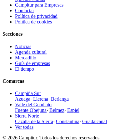
Campitur para Empresas
Contactar
Política de privacidad
Política de cookies
Secciones
Noticias
Agenda cultural
Mercadillo
Guía de empresas
El tiempo
Comarcas
Campiña Sur
Azuaga
·
Llerena
·
Berlanga
Valle del Guadiato
Fuente Obejuna
·
Belmez
·
Espiel
Sierra Norte
Cazalla de la Sierra
·
Constantina
·
Guadalcanal
Ver todas
© 2026 Campitur. Todos los derechos reservados.