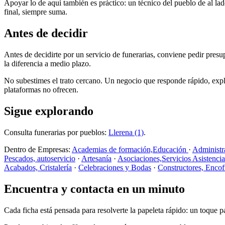
Apoyar lo de aquí también es práctico: un técnico del pueblo de al lado
final, siempre suma.
Antes de decidir
Antes de decidirte por un servicio de funerarias, conviene pedir presu
la diferencia a medio plazo.
No subestimes el trato cercano. Un negocio que responde rápido, expli
plataformas no ofrecen.
Sigue explorando
Consulta funerarias por pueblos:
Llerena (1)
.
Dentro de Empresas:
Academias de formación,Educación
·
Administr
Pescados, autoservicio
·
Artesanía
·
Asociaciones,Servicios Asistenci
Acabados, Cristalería
·
Celebraciones y Bodas
·
Constructores, Encof
Encuentra y contacta en un minuto
Cada ficha está pensada para resolverte la papeleta rápido: un toque pa