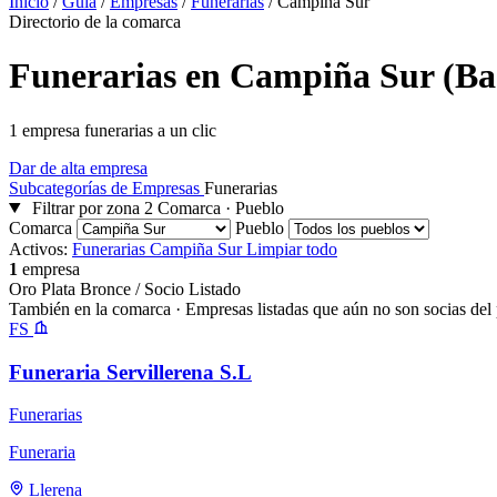
Inicio
/
Guía
/
Empresas
/
Funerarias
/
Campiña Sur
Directorio de la comarca
Funerarias en Campiña Sur (Ba
1 empresa funerarias a un clic
Dar de alta empresa
Subcategorías de Empresas
Funerarias
Filtrar por zona
2
Comarca · Pueblo
Comarca
Pueblo
Activos:
Funerarias
Campiña Sur
Limpiar todo
1
empresa
Oro
Plata
Bronce / Socio
Listado
También en la comarca
· Empresas listadas que aún no son socias del 
FS
Funeraria Servillerena S.L
Funerarias
Funeraria
Llerena