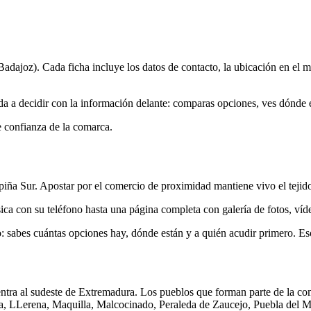
dajoz). Cada ficha incluye los datos de contacto, la ubicación en el ma
da a decidir con la información delante: comparas opciones, ves dónde 
e confianza de la comarca.
iña Sur. Apostar por el comercio de proximidad mantiene vivo el tejid
a con su teléfono hasta una página completa con galería de fotos, víde
to: sabes cuántas opciones hay, dónde están y a quién acudir primero. E
tra al sudeste de Extremadura. Los pueblos que forman parte de la co
 LLerena, Maquilla, Malcocinado, Peraleda de Zaucejo, Puebla del Mae