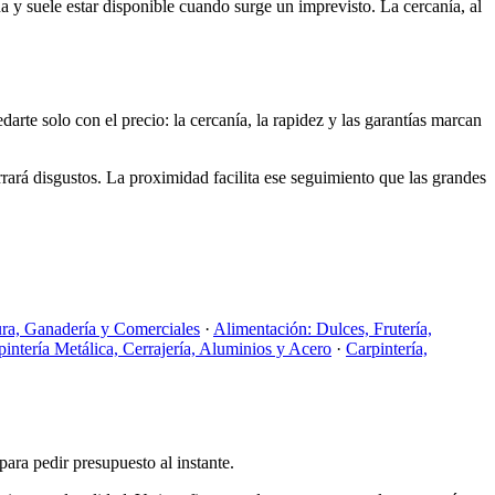
na y suele estar disponible cuando surge un imprevisto. La cercanía, al
arte solo con el precio: la cercanía, la rapidez y las garantías marcan
rará disgustos. La proximidad facilita ese seguimiento que las grandes
ura, Ganadería y Comerciales
·
Alimentación: Dulces, Frutería,
pintería Metálica, Cerrajería, Aluminios y Acero
·
Carpintería,
para pedir presupuesto al instante.