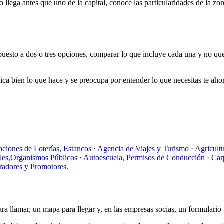
 llega antes que uno de la capital, conoce las particularidades de la zo
puesto a dos o tres opciones, comparar lo que incluye cada una y no qued
ca bien lo que hace y se preocupa por entender lo que necesitas te ahor
aciones de Loterías, Estancos
·
Agencia de Viajes y Turismo
·
Agricult
ales,Organismos Públicos
·
Autoescuela, Permisos de Conducción
·
Car
radores y Promotores
.
ra llamar, un mapa para llegar y, en las empresas socias, un formulario 