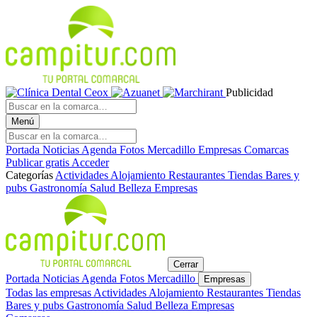
Publicidad
Menú
Portada
Noticias
Agenda
Fotos
Mercadillo
Empresas
Comarcas
Publicar gratis
Acceder
Categorías
Actividades
Alojamiento
Restaurantes
Tiendas
Bares y
pubs
Gastronomía
Salud
Belleza
Empresas
Cerrar
Portada
Noticias
Agenda
Fotos
Mercadillo
Empresas
Todas las empresas
Actividades
Alojamiento
Restaurantes
Tiendas
Bares y pubs
Gastronomía
Salud
Belleza
Empresas