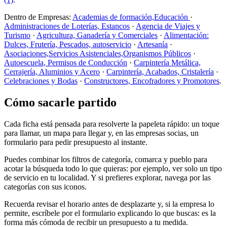
Dentro de Empresas:
Academias de formación,Educación
·
Administraciones de Loterías, Estancos
·
Agencia de Viajes y
Turismo
·
Agricultura, Ganadería y Comerciales
·
Alimentación:
Dulces, Frutería, Pescados, autoservicio
·
Artesanía
·
Asociaciones,Servicios Asistenciales,Organismos Públicos
·
Autoescuela, Permisos de Conducción
·
Carpintería Metálica,
Cerrajería, Aluminios y Acero
·
Carpintería, Acabados, Cristalería
·
Celebraciones y Bodas
·
Constructores, Encofradores y Promotores
.
Cómo sacarle partido
Cada ficha está pensada para resolverte la papeleta rápido: un toque
para llamar, un mapa para llegar y, en las empresas socias, un
formulario para pedir presupuesto al instante.
Puedes combinar los filtros de categoría, comarca y pueblo para
acotar la búsqueda todo lo que quieras: por ejemplo, ver solo un tipo
de servicio en tu localidad. Y si prefieres explorar, navega por las
categorías con sus iconos.
Recuerda revisar el horario antes de desplazarte y, si la empresa lo
permite, escríbele por el formulario explicando lo que buscas: es la
forma más cómoda de recibir un presupuesto a tu medida.