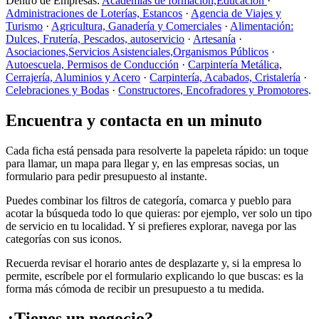
Dentro de Empresas:
Academias de formación,Educación
·
Administraciones de Loterías, Estancos
·
Agencia de Viajes y
Turismo
·
Agricultura, Ganadería y Comerciales
·
Alimentación:
Dulces, Frutería, Pescados, autoservicio
·
Artesanía
·
Asociaciones,Servicios Asistenciales,Organismos Públicos
·
Autoescuela, Permisos de Conducción
·
Carpintería Metálica,
Cerrajería, Aluminios y Acero
·
Carpintería, Acabados, Cristalería
·
Celebraciones y Bodas
·
Constructores, Encofradores y Promotores
.
Encuentra y contacta en un minuto
Cada ficha está pensada para resolverte la papeleta rápido: un toque
para llamar, un mapa para llegar y, en las empresas socias, un
formulario para pedir presupuesto al instante.
Puedes combinar los filtros de categoría, comarca y pueblo para
acotar la búsqueda todo lo que quieras: por ejemplo, ver solo un tipo
de servicio en tu localidad. Y si prefieres explorar, navega por las
categorías con sus iconos.
Recuerda revisar el horario antes de desplazarte y, si la empresa lo
permite, escríbele por el formulario explicando lo que buscas: es la
forma más cómoda de recibir un presupuesto a tu medida.
¿Tienes un negocio?