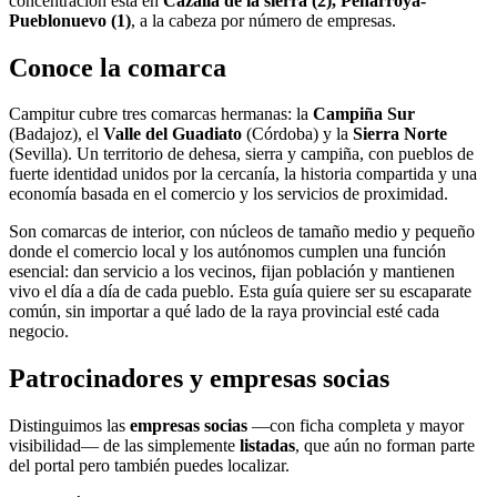
concentración está en
Cazalla de la sierra (2), Peñarroya-
Pueblonuevo (1)
, a la cabeza por número de empresas.
Conoce la comarca
Campitur cubre tres comarcas hermanas: la
Campiña Sur
(Badajoz), el
Valle del Guadiato
(Córdoba) y la
Sierra Norte
(Sevilla). Un territorio de dehesa, sierra y campiña, con pueblos de
fuerte identidad unidos por la cercanía, la historia compartida y una
economía basada en el comercio y los servicios de proximidad.
Son comarcas de interior, con núcleos de tamaño medio y pequeño
donde el comercio local y los autónomos cumplen una función
esencial: dan servicio a los vecinos, fijan población y mantienen
vivo el día a día de cada pueblo. Esta guía quiere ser su escaparate
común, sin importar a qué lado de la raya provincial esté cada
negocio.
Patrocinadores y empresas socias
Distinguimos las
empresas socias
—con ficha completa y mayor
visibilidad— de las simplemente
listadas
, que aún no forman parte
del portal pero también puedes localizar.