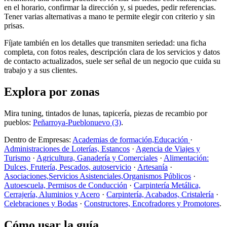
en el horario, confirmar la dirección y, si puedes, pedir referencias.
Tener varias alternativas a mano te permite elegir con criterio y sin
prisas.
Fíjate también en los detalles que transmiten seriedad: una ficha
completa, con fotos reales, descripción clara de los servicios y datos
de contacto actualizados, suele ser señal de un negocio que cuida su
trabajo y a sus clientes.
Explora por zonas
Mira tuning, tintados de lunas, tapicería, piezas de recambio por
pueblos:
Peñarroya-Pueblonuevo (3)
.
Dentro de Empresas:
Academias de formación,Educación
·
Administraciones de Loterías, Estancos
·
Agencia de Viajes y
Turismo
·
Agricultura, Ganadería y Comerciales
·
Alimentación:
Dulces, Frutería, Pescados, autoservicio
·
Artesanía
·
Asociaciones,Servicios Asistenciales,Organismos Públicos
·
Autoescuela, Permisos de Conducción
·
Carpintería Metálica,
Cerrajería, Aluminios y Acero
·
Carpintería, Acabados, Cristalería
·
Celebraciones y Bodas
·
Constructores, Encofradores y Promotores
.
Cómo usar la guía