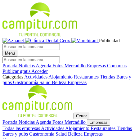
Publicidad
Menú
Portada
Noticias
Agenda
Fotos
Mercadillo
Empresas
Comarcas
Publicar gratis
Acceder
Categorías
Actividades
Alojamiento
Restaurantes
Tiendas
Bares y
pubs
Gastronomía
Salud
Belleza
Empresas
Cerrar
Portada
Noticias
Agenda
Fotos
Mercadillo
Empresas
Todas las empresas
Actividades
Alojamiento
Restaurantes
Tiendas
Bares y pubs
Gastronomía
Salud
Belleza
Empresas