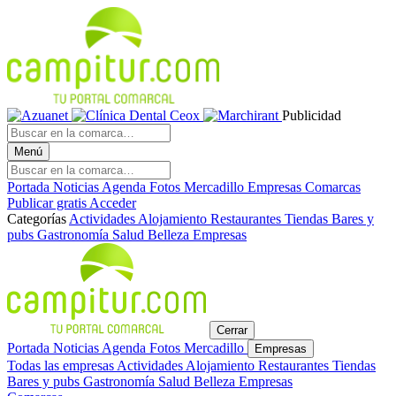
Publicidad
Menú
Portada
Noticias
Agenda
Fotos
Mercadillo
Empresas
Comarcas
Publicar gratis
Acceder
Categorías
Actividades
Alojamiento
Restaurantes
Tiendas
Bares y
pubs
Gastronomía
Salud
Belleza
Empresas
Cerrar
Portada
Noticias
Agenda
Fotos
Mercadillo
Empresas
Todas las empresas
Actividades
Alojamiento
Restaurantes
Tiendas
Bares y pubs
Gastronomía
Salud
Belleza
Empresas