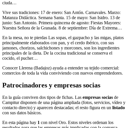
ciuda…
Vive sus tradiciones: 17 de enero: San Antón. Carnavales. Marzo:
Matanza Didáctica. Semana Santa. 15 de mayo: San Isidro. 13 de
junio: San Antonio. Primera quincena de agosto: Fiestas Mayores:
Nuestra Señora de la Granada. 8 de septiembre: Día de Extrema…
En la mesa, no te pierdas Las sopas, el gazpacho y las migas, platos
principalmente elaborados con pan, y el cerdo ibérico, con sus
jamones, chorizos, salchichones y morcones, son los ingredientes
principales de la dieta. De la cocina tradicional se conserva el
cocido, el pucher…
Conocer Llerena (Badajoz) ayuda a entender su tejido comercial:
comercios de toda la vida conviviendo con nuevos emprendedores.
Patrocinadores y empresas socias
En la guía conviven dos tipos de fichas. Las
empresas socias
de
Campitur disponen de una página ampliada (fotos, servicios, vídeo y
contacto directo) y aparecen destacadas; el resto figura en un
listado
con sus datos básicos.
En esta página hay
1
con nivel Oro. Estos niveles ordenan los
resultados para que las empresas más implicadas con la comarca