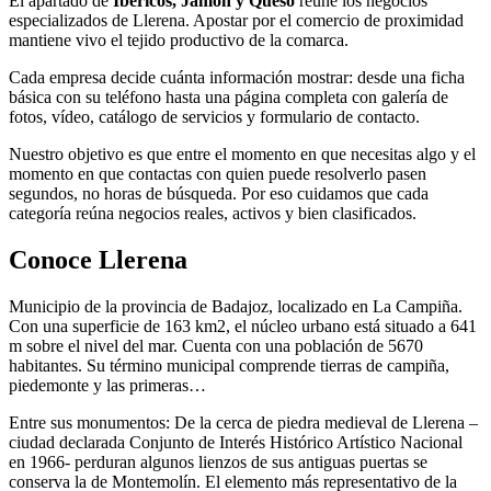
El apartado de
Ibéricos, Jamón y Queso
reúne los negocios
especializados de Llerena. Apostar por el comercio de proximidad
mantiene vivo el tejido productivo de la comarca.
Cada empresa decide cuánta información mostrar: desde una ficha
básica con su teléfono hasta una página completa con galería de
fotos, vídeo, catálogo de servicios y formulario de contacto.
Nuestro objetivo es que entre el momento en que necesitas algo y el
momento en que contactas con quien puede resolverlo pasen
segundos, no horas de búsqueda. Por eso cuidamos que cada
categoría reúna negocios reales, activos y bien clasificados.
Conoce Llerena
Municipio de la provincia de Badajoz, localizado en La Campiña.
Con una superficie de 163 km2, el núcleo urbano está situado a 641
m sobre el nivel del mar. Cuenta con una población de 5670
habitantes. Su término municipal comprende tierras de campiña,
piedemonte y las primeras…
Entre sus monumentos: De la cerca de piedra medieval de Llerena –
ciudad declarada Conjunto de Interés Histórico Artístico Nacional
en 1966- perduran algunos lienzos de sus antiguas puertas se
conserva la de Montemolín. El elemento más representativo de la