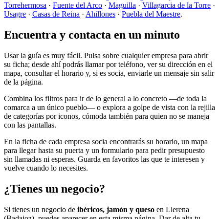
Torrehermosa
·
Fuente del Arco
·
Maguilla
·
Villagarcia de la Torre
·
Usagre
·
Casas de Reina
·
Ahillones
·
Puebla del Maestre
.
Encuentra y contacta en un minuto
Usar la guía es muy fácil. Pulsa sobre cualquier empresa para abrir
su ficha; desde ahí podrás llamar por teléfono, ver su dirección en el
mapa, consultar el horario y, si es socia, enviarle un mensaje sin salir
de la página.
Combina los filtros para ir de lo general a lo concreto —de toda la
comarca a un único pueblo— o explora a golpe de vista con la rejilla
de categorías por iconos, cómoda también para quien no se maneja
con las pantallas.
En la ficha de cada empresa socia encontrarás su horario, un mapa
para llegar hasta su puerta y un formulario para pedir presupuesto
sin llamadas ni esperas. Guarda en favoritos las que te interesen y
vuelve cuando lo necesites.
¿Tienes un negocio?
Si tienes un negocio de
ibéricos, jamón y queso
en Llerena
(Badajoz), puedes aparecer en esta misma página. Dar de alta tu