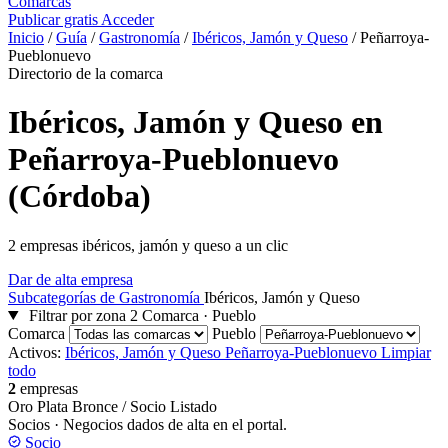
Comarcas
Publicar gratis
Acceder
Inicio
/
Guía
/
Gastronomía
/
Ibéricos, Jamón y Queso
/
Peñarroya-
Pueblonuevo
Directorio de la comarca
Ibéricos, Jamón y Queso en
Peñarroya-Pueblonuevo
(Córdoba)
2 empresas ibéricos, jamón y queso a un clic
Dar de alta empresa
Subcategorías de Gastronomía
Ibéricos, Jamón y Queso
Filtrar por zona
2
Comarca · Pueblo
Comarca
Pueblo
Activos:
Ibéricos, Jamón y Queso
Peñarroya-Pueblonuevo
Limpiar
todo
2
empresas
Oro
Plata
Bronce / Socio
Listado
Socios
· Negocios dados de alta en el portal.
Socio