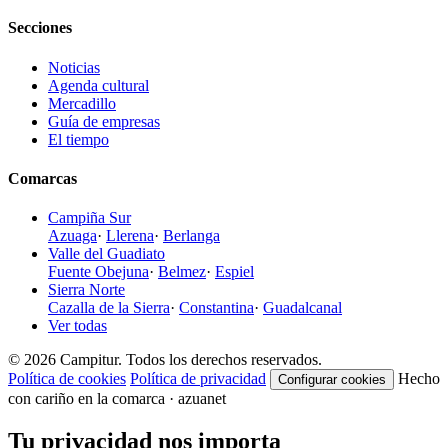
Secciones
Noticias
Agenda cultural
Mercadillo
Guía de empresas
El tiempo
Comarcas
Campiña Sur
Azuaga
·
Llerena
·
Berlanga
Valle del Guadiato
Fuente Obejuna
·
Belmez
·
Espiel
Sierra Norte
Cazalla de la Sierra
·
Constantina
·
Guadalcanal
Ver todas
© 2026 Campitur. Todos los derechos reservados.
Política de cookies
Política de privacidad
Hecho
Configurar cookies
con cariño en la comarca · azuanet
Tu privacidad nos importa