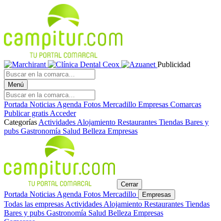
Publicidad
Menú
Portada
Noticias
Agenda
Fotos
Mercadillo
Empresas
Comarcas
Publicar gratis
Acceder
Categorías
Actividades
Alojamiento
Restaurantes
Tiendas
Bares y
pubs
Gastronomía
Salud
Belleza
Empresas
Cerrar
Portada
Noticias
Agenda
Fotos
Mercadillo
Empresas
Todas las empresas
Actividades
Alojamiento
Restaurantes
Tiendas
Bares y pubs
Gastronomía
Salud
Belleza
Empresas