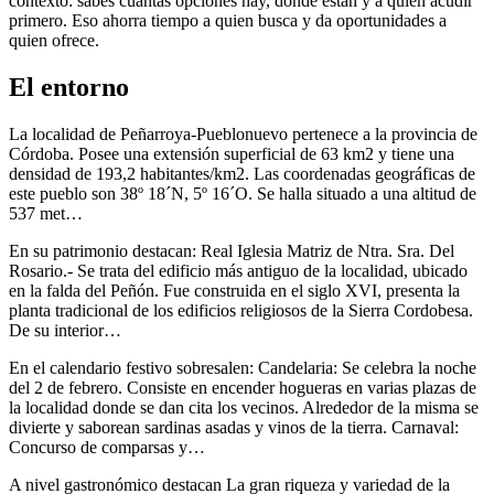
contexto: sabes cuántas opciones hay, dónde están y a quién acudir
primero. Eso ahorra tiempo a quien busca y da oportunidades a
quien ofrece.
El entorno
La localidad de Peñarroya-Pueblonuevo pertenece a la provincia de
Córdoba. Posee una extensión superficial de 63 km2 y tiene una
densidad de 193,2 habitantes/km2. Las coordenadas geográficas de
este pueblo son 38º 18´N, 5º 16´O. Se halla situado a una altitud de
537 met…
En su patrimonio destacan: Real Iglesia Matriz de Ntra. Sra. Del
Rosario.- Se trata del edificio más antiguo de la localidad, ubicado
en la falda del Peñón. Fue construida en el siglo XVI, presenta la
planta tradicional de los edificios religiosos de la Sierra Cordobesa.
De su interior…
En el calendario festivo sobresalen: Candelaria: Se celebra la noche
del 2 de febrero. Consiste en encender hogueras en varias plazas de
la localidad donde se dan cita los vecinos. Alrededor de la misma se
divierte y saborean sardinas asadas y vinos de la tierra. Carnaval:
Concurso de comparsas y…
A nivel gastronómico destacan La gran riqueza y variedad de la