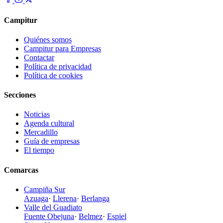
Campitur
Quiénes somos
Campitur para Empresas
Contactar
Política de privacidad
Política de cookies
Secciones
Noticias
Agenda cultural
Mercadillo
Guía de empresas
El tiempo
Comarcas
Campiña Sur
Azuaga
·
Llerena
·
Berlanga
Valle del Guadiato
Fuente Obejuna
·
Belmez
·
Espiel