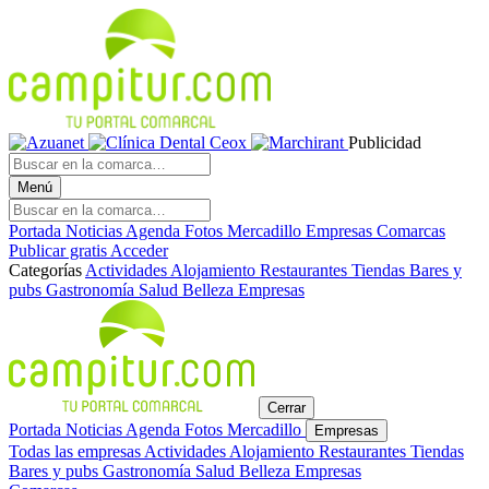
Publicidad
Menú
Portada
Noticias
Agenda
Fotos
Mercadillo
Empresas
Comarcas
Publicar gratis
Acceder
Categorías
Actividades
Alojamiento
Restaurantes
Tiendas
Bares y
pubs
Gastronomía
Salud
Belleza
Empresas
Cerrar
Portada
Noticias
Agenda
Fotos
Mercadillo
Empresas
Todas las empresas
Actividades
Alojamiento
Restaurantes
Tiendas
Bares y pubs
Gastronomía
Salud
Belleza
Empresas