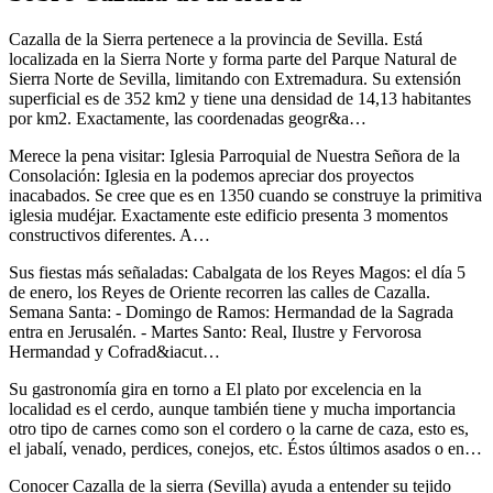
Cazalla de la Sierra pertenece a la provincia de Sevilla. Está
localizada en la Sierra Norte y forma parte del Parque Natural de
Sierra Norte de Sevilla, limitando con Extremadura. Su extensión
superficial es de 352 km2 y tiene una densidad de 14,13 habitantes
por km2. Exactamente, las coordenadas geogr&a…
Merece la pena visitar: Iglesia Parroquial de Nuestra Señora de la
Consolación: Iglesia en la podemos apreciar dos proyectos
inacabados. Se cree que es en 1350 cuando se construye la primitiva
iglesia mudéjar. Exactamente este edificio presenta 3 momentos
constructivos diferentes. A…
Sus fiestas más señaladas: Cabalgata de los Reyes Magos: el día 5
de enero, los Reyes de Oriente recorren las calles de Cazalla.
Semana Santa: - Domingo de Ramos: Hermandad de la Sagrada
entra en Jerusalén. - Martes Santo: Real, Ilustre y Fervorosa
Hermandad y Cofrad&iacut…
Su gastronomía gira en torno a El plato por excelencia en la
localidad es el cerdo, aunque también tiene y mucha importancia
otro tipo de carnes como son el cordero o la carne de caza, esto es,
el jabalí, venado, perdices, conejos, etc. Éstos últimos asados o en…
Conocer Cazalla de la sierra (Sevilla) ayuda a entender su tejido