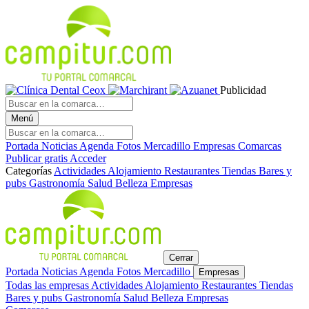
Publicidad
Menú
Portada
Noticias
Agenda
Fotos
Mercadillo
Empresas
Comarcas
Publicar gratis
Acceder
Categorías
Actividades
Alojamiento
Restaurantes
Tiendas
Bares y
pubs
Gastronomía
Salud
Belleza
Empresas
Cerrar
Portada
Noticias
Agenda
Fotos
Mercadillo
Empresas
Todas las empresas
Actividades
Alojamiento
Restaurantes
Tiendas
Bares y pubs
Gastronomía
Salud
Belleza
Empresas