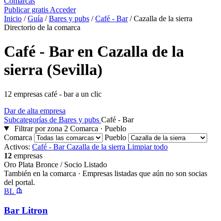
Comarcas
Publicar gratis
Acceder
Inicio
/
Guía
/
Bares y pubs
/
Café - Bar
/
Cazalla de la sierra
Directorio de la comarca
Café - Bar en Cazalla de la
sierra (Sevilla)
12 empresas café - bar a un clic
Dar de alta empresa
Subcategorías de Bares y pubs
Café - Bar
Filtrar por zona
2
Comarca · Pueblo
Comarca
Pueblo
Activos:
Café - Bar
Cazalla de la sierra
Limpiar todo
12
empresas
Oro
Plata
Bronce / Socio
Listado
También en la comarca
· Empresas listadas que aún no son socias
del portal.
BL
Bar Litron