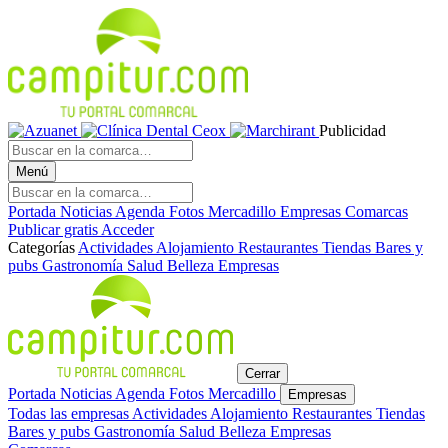
Publicidad
Menú
Portada
Noticias
Agenda
Fotos
Mercadillo
Empresas
Comarcas
Publicar gratis
Acceder
Categorías
Actividades
Alojamiento
Restaurantes
Tiendas
Bares y
pubs
Gastronomía
Salud
Belleza
Empresas
Cerrar
Portada
Noticias
Agenda
Fotos
Mercadillo
Empresas
Todas las empresas
Actividades
Alojamiento
Restaurantes
Tiendas
Bares y pubs
Gastronomía
Salud
Belleza
Empresas