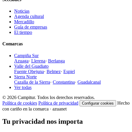
Noticias
Agenda cultural
Mercadillo
Guía de empresas
El tiempo
Comarcas
Campiña Sur
Azuaga
·
Llerena
·
Berlanga
Valle del Guadiato
Fuente Obejuna
·
Belmez
·
Espiel
Sierra Norte
Cazalla de la Sierra
·
Constantina
·
Guadalcanal
Ver todas
© 2026 Campitur. Todos los derechos reservados.
Política de cookies
Política de privacidad
Hecho
Configurar cookies
con cariño en la comarca · azuanet
Tu privacidad nos importa