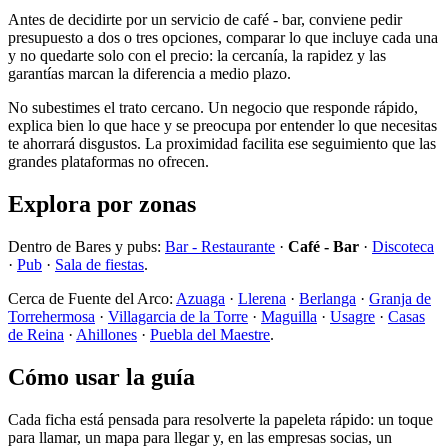
Antes de decidirte por un servicio de café - bar, conviene pedir
presupuesto a dos o tres opciones, comparar lo que incluye cada una
y no quedarte solo con el precio: la cercanía, la rapidez y las
garantías marcan la diferencia a medio plazo.
No subestimes el trato cercano. Un negocio que responde rápido,
explica bien lo que hace y se preocupa por entender lo que necesitas
te ahorrará disgustos. La proximidad facilita ese seguimiento que las
grandes plataformas no ofrecen.
Explora por zonas
Dentro de Bares y pubs:
Bar - Restaurante
·
Café - Bar
·
Discoteca
·
Pub
·
Sala de fiestas
.
Cerca de Fuente del Arco:
Azuaga
·
Llerena
·
Berlanga
·
Granja de
Torrehermosa
·
Villagarcia de la Torre
·
Maguilla
·
Usagre
·
Casas
de Reina
·
Ahillones
·
Puebla del Maestre
.
Cómo usar la guía
Cada ficha está pensada para resolverte la papeleta rápido: un toque
para llamar, un mapa para llegar y, en las empresas socias, un