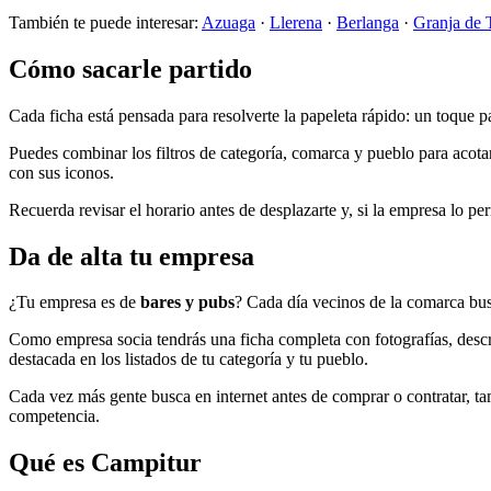
También te puede interesar:
Azuaga
·
Llerena
·
Berlanga
·
Granja de 
Cómo sacarle partido
Cada ficha está pensada para resolverte la papeleta rápido: un toque pa
Puedes combinar los filtros de categoría, comarca y pueblo para acotar 
con sus iconos.
Recuerda revisar el horario antes de desplazarte y, si la empresa lo p
Da de alta tu empresa
¿Tu empresa es de
bares y pubs
? Cada día vecinos de la comarca bus
Como empresa socia tendrás una ficha completa con fotografías, descri
destacada en los listados de tu categoría y tu pueblo.
Cada vez más gente busca en internet antes de comprar o contratar, tambi
competencia.
Qué es Campitur