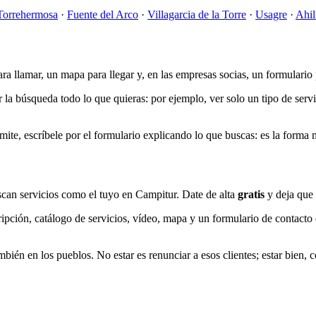
Torrehermosa
·
Fuente del Arco
·
Villagarcia de la Torre
·
Usagre
·
Ahil
ra llamar, un mapa para llegar y, en las empresas socias, un formulario 
la búsqueda todo lo que quieras: por ejemplo, ver solo un tipo de servic
ermite, escríbele por el formulario explicando lo que buscas: es la form
can servicios como el tuyo en Campitur. Date de alta
gratis
y deja que 
pción, catálogo de servicios, vídeo, mapa y un formulario de contacto 
én en los pueblos. No estar es renunciar a esos clientes; estar bien, con