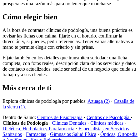
prospera es una razón más para no tener que marcharse.
Cómo elegir bien
A la hora de contratar clínicas de podología, una buena práctica es
revisar las fichas con calma, fijarte en el horario, confirmar la
dirección y, si puedes, pedir referencias. Tener varias alternativas a
mano te permite elegir con criterio y sin prisas.
Fíjate también en los detalles que transmiten seriedad: una ficha
completa, con fotos reales, descripción clara de los servicios y datos
de contacto actualizados, suele ser señal de un negocio que cuida su
trabajo y a sus clientes.
Más cerca de ti
Explora clínicas de podología por pueblos:
Azuaga (2)
·
Cazalla de
la sierra (1)
.
Dentro de Salud:
Centros de Fisioterapia
·
Centros de Psicología
·
Clínicas de Podología
·
Clínicas Dentales
·
Clínicas médicas
·
Dietética, Herbolario y Parafarmacia
·
Especialistas en Servicios
Sanitarios
·
Farmacias
·
Gimnasios Salud Física
·
Ópticas, Ortopedia
y Audífonos
·
Spa y Balnearios
.