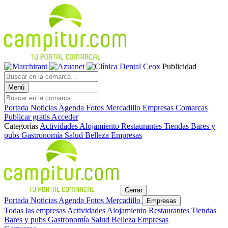
Publicidad
Menú
Portada
Noticias
Agenda
Fotos
Mercadillo
Empresas
Comarcas
Publicar gratis
Acceder
Categorías
Actividades
Alojamiento
Restaurantes
Tiendas
Bares y
pubs
Gastronomía
Salud
Belleza
Empresas
Cerrar
Portada
Noticias
Agenda
Fotos
Mercadillo
Empresas
Todas las empresas
Actividades
Alojamiento
Restaurantes
Tiendas
Bares y pubs
Gastronomía
Salud
Belleza
Empresas