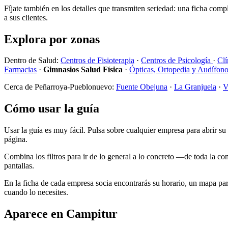
Fíjate también en los detalles que transmiten seriedad: una ficha compl
a sus clientes.
Explora por zonas
Dentro de Salud:
Centros de Fisioterapia
·
Centros de Psicología
·
Clí
Farmacias
·
Gimnasios Salud Física
·
Ópticas, Ortopedia y Audífon
Cerca de Peñarroya-Pueblonuevo:
Fuente Obejuna
·
La Granjuela
·
V
Cómo usar la guía
Usar la guía es muy fácil. Pulsa sobre cualquier empresa para abrir su f
página.
Combina los filtros para ir de lo general a lo concreto —de toda la c
pantallas.
En la ficha de cada empresa socia encontrarás su horario, un mapa para
cuando lo necesites.
Aparece en Campitur