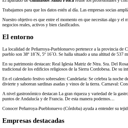
El apartado de
Gimnasios Salud Física
reúne los profesionales y com
Trabajamos para que los datos estén al día. Las empresas socias amplía
Nuestro objetivo es que entre el momento en que necesitas algo y el
negocios reales, activos y bien clasificados.
El entorno
La localidad de Peñarroya-Pueblonuevo pertenece a la provincia de C
pueblo son 38º 18´N, 5º 16´O. Se halla situado a una altitud de 537
En su patrimonio destacan: Real Iglesia Matriz de Ntra. Sra. Del Rosari
tradicional de los edificios religiosos de la Sierra Cordobesa. De su i
En el calendario festivo sobresalen: Candelaria: Se celebra la noche d
divierte y saborean sardinas asadas y vinos de la tierra. Carnaval: 
A nivel gastronómico destacan La gran riqueza y variedad de la gastr
puntos de Andalucía y de Francia. De esta manera podemos…
Conocer Peñarroya-Pueblonuevo (Córdoba) ayuda a entender su tejido c
Empresas destacadas