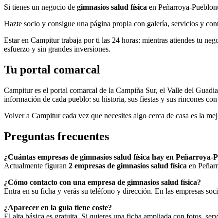
Si tienes un negocio de
gimnasios salud física
en Peñarroya-Pueblonu
Hazte socio y consigue una página propia con galería, servicios y contac
Estar en Campitur trabaja por ti las 24 horas: mientras atiendes tu neg
esfuerzo y sin grandes inversiones.
Tu portal comarcal
Campitur es el portal comarcal de la Campiña Sur, el Valle del Guadia
información de cada pueblo: su historia, sus fiestas y sus rincones con
Volver a Campitur cada vez que necesites algo cerca de casa es la mej
Preguntas frecuentes
¿Cuántas empresas de gimnasios salud física hay en Peñarroya
Actualmente figuran
2 empresas de gimnasios salud física
en Peñarr
¿Cómo contacto con una empresa de gimnasios salud física?
Entra en su ficha y verás su teléfono y dirección. En las empresas soc
¿Aparecer en la guía tiene coste?
El alta básica es gratuita. Si quieres una ficha ampliada con fotos, ser