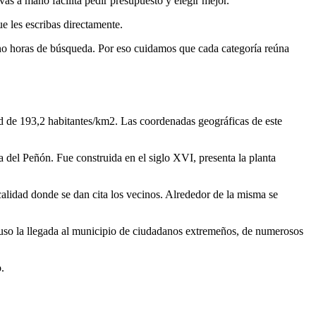
as a mano facilita pedir presupuesto y elegir mejor.
e les escribas directamente.
no horas de búsqueda. Por eso cuidamos que cada categoría reúna
d de 193,2 habitantes/km2. Las coordenadas geográficas de este
da del Peñón. Fue construida en el siglo XVI, presenta la planta
ocalidad donde se dan cita los vecinos. Alrededor de la misma se
puso la llegada al municipio de ciudadanos extremeños, de numerosos
.