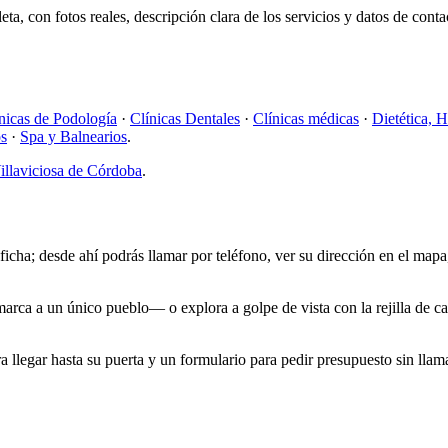
eta, con fotos reales, descripción clara de los servicios y datos de cont
nicas de Podología
·
Clínicas Dentales
·
Clínicas médicas
·
Dietética, 
os
·
Spa y Balnearios
.
illaviciosa de Córdoba
.
icha; desde ahí podrás llamar por teléfono, ver su dirección en el mapa, c
omarca a un único pueblo— o explora a golpe de vista con la rejilla de 
 llegar hasta su puerta y un formulario para pedir presupuesto sin llama