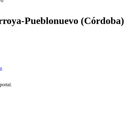
vo
arroya-Pueblonuevo (Córdoba)
do
portal.