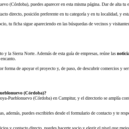
evo (Córdoba), puedes aparecer en esta misma página. Dar de alta tu
to directo, posición preferente en tu categoría y en tu localidad, y estad
ocio, tu ficha sigue apareciendo en las búsquedas de vecinos y visitantes
to y la Sierra Norte. Además de esta guía de empresas, reúne las
notici
 encanto.
or forma de apoyar el proyecto y, de paso, de descubrir comercios y se
-Pueblonuevo (Córdoba)?
oya-Pueblonuevo (Córdoba) en Campitur, y el directorio se amplía con
ias, además, puedes escribirles desde el formulario de contacto y te res
vicios y contacto directo, puedes hacerte socio y elegir el nivel que mej