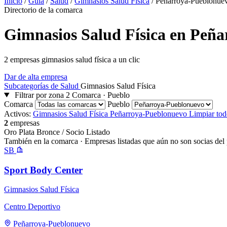
Inicio
/
Guía
/
Salud
/
Gimnasios Salud Física
/
Peñarroya-Pueblonue
Directorio de la comarca
Gimnasios Salud Física en Peñ
2 empresas gimnasios salud física a un clic
Dar de alta empresa
Subcategorías de Salud
Gimnasios Salud Física
Filtrar por zona
2
Comarca · Pueblo
Comarca
Pueblo
Activos:
Gimnasios Salud Física
Peñarroya-Pueblonuevo
Limpiar to
2
empresas
Oro
Plata
Bronce / Socio
Listado
También en la comarca
· Empresas listadas que aún no son socias del 
SB
Sport Body Center
Gimnasios Salud Física
Centro Deportivo
Peñarroya-Pueblonuevo