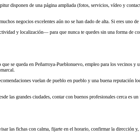
tur disponen de una página ampliada (fotos, servicios, vídeo y contacto
uchos negocios excelentes aún no se han dado de alta. Si eres uno de 
ctividad y localización— para que nunca te quedes sin una forma de con
o que se queda en Peñarroya-Pueblonuevo, empleo para los vecinos y un
omarcal.
recomendaciones vuelan de pueblo en pueblo y una buena reputación loca
de las grandes ciudades, contar con buenos profesionales cerca es un 
sar las fichas con calma, fijarte en el horario, confirmar la dirección y,