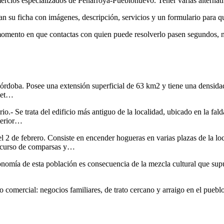
ercios especializados de Peñarroya-Pueblonuevo. Tener varias alternativ
n su ficha con imágenes, descripción, servicios y un formulario para qu
 momento en que contactas con quien puede resolverlo pasen segundos, 
órdoba. Posee una extensión superficial de 63 km2 y tiene una densida
 met…
o.- Se trata del edificio más antiguo de la localidad, ubicado en la fal
nterior…
el 2 de febrero. Consiste en encender hogueras en varias plazas de la l
Concurso de comparsas y…
onomía de esta población es consecuencia de la mezcla cultural que su
omercial: negocios familiares, de trato cercano y arraigo en el pueblo