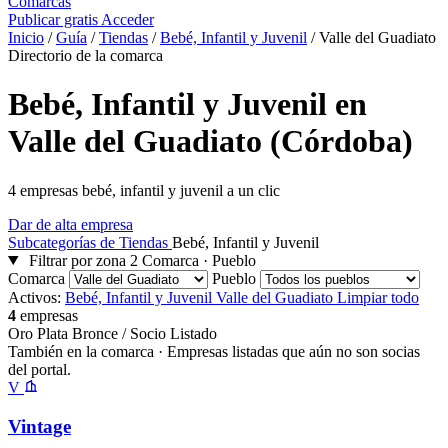
Comarcas
Publicar gratis
Acceder
Inicio
/
Guía
/
Tiendas
/
Bebé, Infantil y Juvenil
/
Valle del Guadiato
Directorio de la comarca
Bebé, Infantil y Juvenil en
Valle del Guadiato (Córdoba)
4 empresas bebé, infantil y juvenil a un clic
Dar de alta empresa
Subcategorías de Tiendas
Bebé, Infantil y Juvenil
Filtrar por zona
2
Comarca · Pueblo
Comarca
Pueblo
Activos:
Bebé, Infantil y Juvenil
Valle del Guadiato
Limpiar todo
4
empresas
Oro
Plata
Bronce / Socio
Listado
También en la comarca
· Empresas listadas que aún no son socias
del portal.
V
Vintage