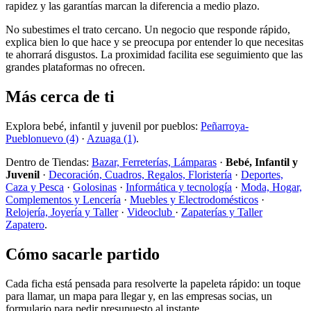
rapidez y las garantías marcan la diferencia a medio plazo.
No subestimes el trato cercano. Un negocio que responde rápido,
explica bien lo que hace y se preocupa por entender lo que necesitas
te ahorrará disgustos. La proximidad facilita ese seguimiento que las
grandes plataformas no ofrecen.
Más cerca de ti
Explora bebé, infantil y juvenil por pueblos:
Peñarroya-
Pueblonuevo (4)
·
Azuaga (1)
.
Dentro de Tiendas:
Bazar, Ferreterías, Lámparas
·
Bebé, Infantil y
Juvenil
·
Decoración, Cuadros, Regalos, Floristería
·
Deportes,
Caza y Pesca
·
Golosinas
·
Informática y tecnología
·
Moda, Hogar,
Complementos y Lencería
·
Muebles y Electrodomésticos
·
Relojería, Joyería y Taller
·
Videoclub
·
Zapaterías y Taller
Zapatero
.
Cómo sacarle partido
Cada ficha está pensada para resolverte la papeleta rápido: un toque
para llamar, un mapa para llegar y, en las empresas socias, un
formulario para pedir presupuesto al instante.