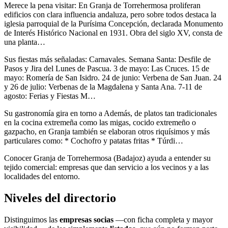
Merece la pena visitar: En Granja de Torrehermosa proliferan
edificios con clara influencia andaluza, pero sobre todos destaca la
iglesia parroquial de la Purísima Concepción, declarada Monumento
de Interés Histórico Nacional en 1931. Obra del siglo XV, consta de
una planta…
Sus fiestas más señaladas: Carnavales. Semana Santa: Desfile de
Pasos y Jira del Lunes de Pascua. 3 de mayo: Las Cruces. 15 de
mayo: Romería de San Isidro. 24 de junio: Verbena de San Juan. 24
y 26 de julio: Verbenas de la Magdalena y Santa Ana. 7-11 de
agosto: Ferias y Fiestas M…
Su gastronomía gira en torno a Además, de platos tan tradicionales
en la cocina extremeña como las migas, cocido extremeño o
gazpacho, en Granja también se elaboran otros riquísimos y más
particulares como: * Cochofro y patatas fritas * Túrdi…
Conocer Granja de Torrehermosa (Badajoz) ayuda a entender su
tejido comercial: empresas que dan servicio a los vecinos y a las
localidades del entorno.
Niveles del directorio
Distinguimos las
empresas socias
—con ficha completa y mayor