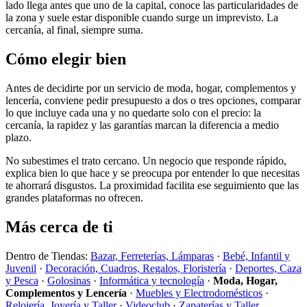
lado llega antes que uno de la capital, conoce las particularidades de
la zona y suele estar disponible cuando surge un imprevisto. La
cercanía, al final, siempre suma.
Cómo elegir bien
Antes de decidirte por un servicio de moda, hogar, complementos y
lencería, conviene pedir presupuesto a dos o tres opciones, comparar
lo que incluye cada una y no quedarte solo con el precio: la
cercanía, la rapidez y las garantías marcan la diferencia a medio
plazo.
No subestimes el trato cercano. Un negocio que responde rápido,
explica bien lo que hace y se preocupa por entender lo que necesitas
te ahorrará disgustos. La proximidad facilita ese seguimiento que las
grandes plataformas no ofrecen.
Más cerca de ti
Dentro de Tiendas:
Bazar, Ferreterías, Lámparas
·
Bebé, Infantil y
Juvenil
·
Decoración, Cuadros, Regalos, Floristería
·
Deportes, Caza
y Pesca
·
Golosinas
·
Informática y tecnología
·
Moda, Hogar,
Complementos y Lencería
·
Muebles y Electrodomésticos
·
Relojería, Joyería y Taller
·
Videoclub
·
Zapaterías y Taller