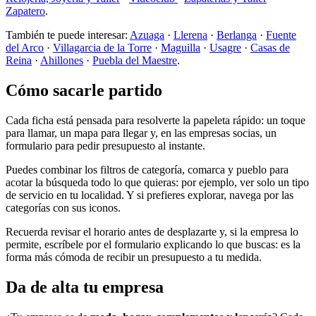
Zapatero
.
También te puede interesar:
Azuaga
·
Llerena
·
Berlanga
·
Fuente
del Arco
·
Villagarcia de la Torre
·
Maguilla
·
Usagre
·
Casas de
Reina
·
Ahillones
·
Puebla del Maestre
.
Cómo sacarle partido
Cada ficha está pensada para resolverte la papeleta rápido: un toque
para llamar, un mapa para llegar y, en las empresas socias, un
formulario para pedir presupuesto al instante.
Puedes combinar los filtros de categoría, comarca y pueblo para
acotar la búsqueda todo lo que quieras: por ejemplo, ver solo un tipo
de servicio en tu localidad. Y si prefieres explorar, navega por las
categorías con sus iconos.
Recuerda revisar el horario antes de desplazarte y, si la empresa lo
permite, escríbele por el formulario explicando lo que buscas: es la
forma más cómoda de recibir un presupuesto a tu medida.
Da de alta tu empresa