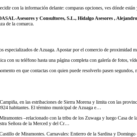
decidir con la información delante: comparas opciones, ves dónde están
L-Asesores y Consultores, S.L., Hidalgo Asesores , Alejandro
nza de la comarca.
os especializados de Azuaga. Apostar por el comercio de proximidad man
a con su teléfono hasta una página completa con galería de fotos, víde
 momento en que contactas con quien puede resolverlo pasen segundos, 
 Campiña, en las estribaciones de Sierra Morena y limita con las provin
 8924 habitantes. El término municipal de Azuaga e…
Miramontes –relacionado con la tribu de los Zuwaga y luego Casa de la
uestra Señora de la Merced y del Cr…
el Castillo de Miramontes. Carnavales: Entierro de la Sardina y Domingo