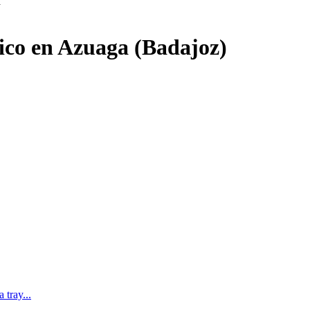
a
dico en Azuaga (Badajoz)
tray...