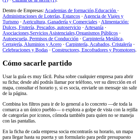
Dentro de Empresas:
Academias de formación,Educación
·
Administraciones de Loterías, Estancos
·
Agencia de Viajes y
Turismo
·
Agricultura, Ganadería y Comerciales
·
Alimentación:
Dulces, Frutería, Pescados, autoservicio
·
Artesanía
·
Asociaciones,Servicios Asistenciales,Organismos Públicos
·
Autoescuela, Permisos de Conducción
·
Carpintería Metálica,
Cerrajería, Aluminios y Acero
·
Carpintería, Acabados, Cristalería
·
Celebraciones y Bodas
·
Constructores, Encofradores y Promotores
.
Cómo sacarle partido
Usar la guía es muy fácil. Pulsa sobre cualquier empresa para abrir
su ficha; desde ahí podrás llamar por teléfono, ver su dirección en el
mapa, consultar el horario y, si es socia, enviarle un mensaje sin salir
de la página.
Combina los filtros para ir de lo general a lo concreto —de toda la
comarca a un único pueblo— o explora a golpe de vista con la rejilla
de categorías por iconos, cómoda también para quien no se maneja
con las pantallas.
En la ficha de cada empresa socia encontrarás su horario, un mapa
para llegar hasta su puerta y un formulario para pedir presupuesto