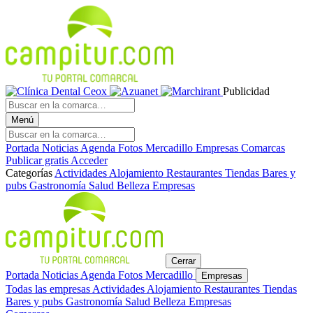
Publicidad
Menú
Portada
Noticias
Agenda
Fotos
Mercadillo
Empresas
Comarcas
Publicar gratis
Acceder
Categorías
Actividades
Alojamiento
Restaurantes
Tiendas
Bares y
pubs
Gastronomía
Salud
Belleza
Empresas
Cerrar
Portada
Noticias
Agenda
Fotos
Mercadillo
Empresas
Todas las empresas
Actividades
Alojamiento
Restaurantes
Tiendas
Bares y pubs
Gastronomía
Salud
Belleza
Empresas