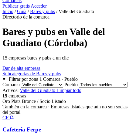
Comarcas
Publicar gratis
Acceder
Inicio
/
Guía
/
Bares y pubs
/
Valle del Guadiato
Directorio de la comarca
Bares y pubs en Valle del
Guadiato (Córdoba)
15 empresas bares y pubs a un clic
Dar de alta empresa
Subcategorías de Bares y pubs
Filtrar por zona
1
Comarca · Pueblo
Comarca
Pueblo
Activos:
Valle del Guadiato
Limpiar todo
15
empresas
Oro
Plata
Bronce / Socio
Listado
También en la comarca
· Empresas listadas que aún no son socias
del portal.
CF
Cafetería Ferpe