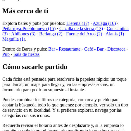
Más cerca de ti
Explora bares y pubs por pueblos:
Llerena (17)
·
Azuaga (16)
·
Peñarroya-Pueblonuevo (15)
·
Cazalla de la sierra (13)
·
Constantina
(3)
·
Ahillones (3)
·
Berlanga (2)
·
Fuente del Arco (2)
·
Alanis (1)
·
Maguilla (1)
.
Dentro de Bares y pubs:
Bar - Restaurante
·
Café - Bar
·
Discoteca
·
Pub
·
Sala de fiestas
.
Cómo sacarle partido
Cada ficha está pensada para resolverte la papeleta rápido: un toque
para llamar, un mapa para llegar y, en las empresas socias, un
formulario para pedir presupuesto al instante.
Puedes combinar los filtros de categoría, comarca y pueblo para
acotar la búsqueda todo lo que quieras: por ejemplo, ver solo un tipo
de servicio en tu localidad. Y si prefieres explorar, navega por las
categorías con sus iconos.
Recuerda revisar el horario antes de desplazarte y, si la empresa lo
permite, escríbele por el formulario explicando lo que buscas: es la