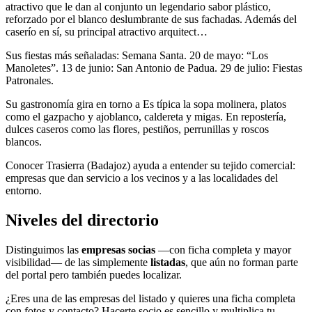
atractivo que le dan al conjunto un legendario sabor plástico,
reforzado por el blanco deslumbrante de sus fachadas. Además del
caserío en sí, su principal atractivo arquitect…
Sus fiestas más señaladas: Semana Santa. 20 de mayo: “Los
Manoletes”. 13 de junio: San Antonio de Padua. 29 de julio: Fiestas
Patronales.
Su gastronomía gira en torno a Es típica la sopa molinera, platos
como el gazpacho y ajoblanco, caldereta y migas. En repostería,
dulces caseros como las flores, pestiños, perrunillas y roscos
blancos.
Conocer Trasierra (Badajoz) ayuda a entender su tejido comercial:
empresas que dan servicio a los vecinos y a las localidades del
entorno.
Niveles del directorio
Distinguimos las
empresas socias
—con ficha completa y mayor
visibilidad— de las simplemente
listadas
, que aún no forman parte
del portal pero también puedes localizar.
¿Eres una de las empresas del listado y quieres una ficha completa
con fotos y contacto? Hacerte socio es sencillo y multiplica tu