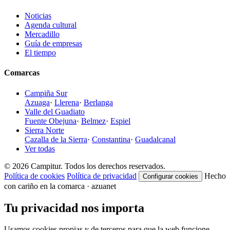
Noticias
Agenda cultural
Mercadillo
Guía de empresas
El tiempo
Comarcas
Campiña Sur
Azuaga
·
Llerena
·
Berlanga
Valle del Guadiato
Fuente Obejuna
·
Belmez
·
Espiel
Sierra Norte
Cazalla de la Sierra
·
Constantina
·
Guadalcanal
Ver todas
© 2026 Campitur. Todos los derechos reservados.
Política de cookies
Política de privacidad
Hecho
Configurar cookies
con cariño en la comarca · azuanet
Tu privacidad nos importa
Usamos cookies propias y de terceros para que la web funcione,