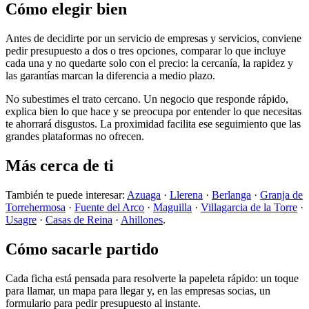
Cómo elegir bien
Antes de decidirte por un servicio de empresas y servicios, conviene
pedir presupuesto a dos o tres opciones, comparar lo que incluye
cada una y no quedarte solo con el precio: la cercanía, la rapidez y
las garantías marcan la diferencia a medio plazo.
No subestimes el trato cercano. Un negocio que responde rápido,
explica bien lo que hace y se preocupa por entender lo que necesitas
te ahorrará disgustos. La proximidad facilita ese seguimiento que las
grandes plataformas no ofrecen.
Más cerca de ti
También te puede interesar:
Azuaga
·
Llerena
·
Berlanga
·
Granja de
Torrehermosa
·
Fuente del Arco
·
Maguilla
·
Villagarcia de la Torre
·
Usagre
·
Casas de Reina
·
Ahillones
.
Cómo sacarle partido
Cada ficha está pensada para resolverte la papeleta rápido: un toque
para llamar, un mapa para llegar y, en las empresas socias, un
formulario para pedir presupuesto al instante.