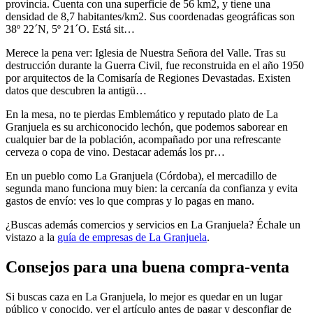
provincia. Cuenta con una superficie de 56 km2, y tiene una
densidad de 8,7 habitantes/km2. Sus coordenadas geográficas son
38º 22´N, 5º 21´O. Está sit…
Merece la pena ver: Iglesia de Nuestra Señora del Valle. Tras su
destrucción durante la Guerra Civil, fue reconstruida en el año 1950
por arquitectos de la Comisaría de Regiones Devastadas. Existen
datos que descubren la antigü…
En la mesa, no te pierdas Emblemático y reputado plato de La
Granjuela es su archiconocido lechón, que podemos saborear en
cualquier bar de la población, acompañado por una refrescante
cerveza o copa de vino. Destacar además los pr…
En un pueblo como La Granjuela (Córdoba), el mercadillo de
segunda mano funciona muy bien: la cercanía da confianza y evita
gastos de envío: ves lo que compras y lo pagas en mano.
¿Buscas además comercios y servicios en La Granjuela? Échale un
vistazo a la
guía de empresas de La Granjuela
.
Consejos para una buena compra-venta
Si buscas caza en La Granjuela, lo mejor es quedar en un lugar
público y conocido, ver el artículo antes de pagar y desconfiar de