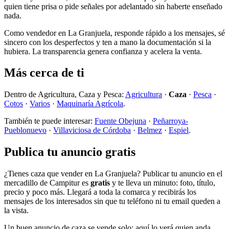
quien tiene prisa o pide señales por adelantado sin haberte enseñado
nada.
Como vendedor en La Granjuela, responde rápido a los mensajes, sé
sincero con los desperfectos y ten a mano la documentación si la
hubiera. La transparencia genera confianza y acelera la venta.
Más cerca de ti
Dentro de Agricultura, Caza y Pesca:
Agricultura
·
Caza
·
Pesca
·
Cotos
·
Varios
·
Maquinaría Agrícola
.
También te puede interesar:
Fuente Obejuna
·
Peñarroya-
Pueblonuevo
·
Villaviciosa de Córdoba
·
Belmez
·
Espiel
.
Publica tu anuncio gratis
¿Tienes caza que vender en La Granjuela? Publicar tu anuncio en el
mercadillo de Campitur es
gratis
y te lleva un minuto: foto, título,
precio y poco más. Llegará a toda la comarca y recibirás los
mensajes de los interesados sin que tu teléfono ni tu email queden a
la vista.
Un buen anuncio de caza se vende solo: aquí lo verá quien anda