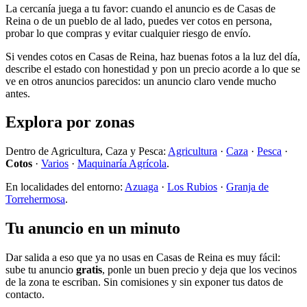
La cercanía juega a tu favor: cuando el anuncio es de Casas de
Reina o de un pueblo de al lado, puedes ver cotos en persona,
probar lo que compras y evitar cualquier riesgo de envío.
Si vendes cotos en Casas de Reina, haz buenas fotos a la luz del día,
describe el estado con honestidad y pon un precio acorde a lo que se
ve en otros anuncios parecidos: un anuncio claro vende mucho
antes.
Explora por zonas
Dentro de Agricultura, Caza y Pesca:
Agricultura
·
Caza
·
Pesca
·
Cotos
·
Varios
·
Maquinaría Agrícola
.
En localidades del entorno:
Azuaga
·
Los Rubios
·
Granja de
Torrehermosa
.
Tu anuncio en un minuto
Dar salida a eso que ya no usas en Casas de Reina es muy fácil:
sube tu anuncio
gratis
, ponle un buen precio y deja que los vecinos
de la zona te escriban. Sin comisiones y sin exponer tus datos de
contacto.