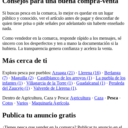
Consejos para una buena compra-venta
Si buscas pesca en la comarca, lo mejor es quedar en un lugar
público y conocido, ver el artículo antes de pagar y desconfiar de
quien tiene prisa o pide señales por adelantado sin haberte enseñado
nada.
Como vendedor en la comarca, responde rápido a los mensajes, sé
sincero con los desperfectos y ten a mano la documentación si la
hubiera. La transparencia genera confianza y acelera la venta.
Más cerca de ti
Explora pesca por pueblos:
Azuaga (21)
·
Llerena (16)
·
Berlanga
(7)
·
Maguilla (2)
·
Castilblanco de los arroyos (1)
·
La puebla de los
infantes (1)
·
Villagarcia de la Torre (1)
·
Guadalcanal (1)
·
Peraleda
del Zaucejo (1)
·
Valverde de Llerena (1)
.
Dentro de Agricultura, Caza y Pesca:
Agricultura
·
Caza
·
Pesca
·
Cotos
·
Varios
·
Maquinaría Agrícola
.
Publica tu anuncio gratis
¿Tienes pesca que vender en la comarca? Publicar tu anuncio en el