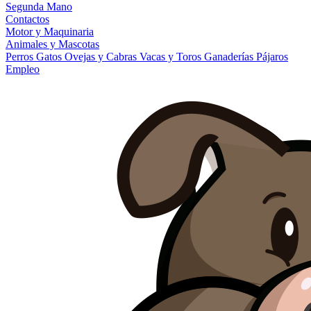
Segunda Mano
Contactos
Motor y Maquinaria
Animales y Mascotas
Perros
Gatos
Ovejas y Cabras
Vacas y Toros
Ganaderías
Pájaros
Empleo