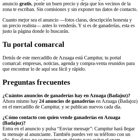
anuncio
gratis
, ponle un buen precio y deja que los vecinos de la
zona te escriban. Sin comisiones y sin exponer tus datos de contacto.
Cuanto mejor sea el anuncio —fotos claras, descripción honesta y
un precio realista— antes lo venderás. Y si es de ganaderías, esta es
justo la página donde lo buscarán.
Tu portal comarcal
Detrás de este mercadillo de Azuaga está Campitur, tu portal
comarcal: empresas, noticias, agenda y compra-venta reunidos para
que encontrar lo de aquí sea fácil y rápido.
Preguntas frecuentes
¿Cuántos anuncios de ganaderías hay en Azuaga (Badajoz)?
Ahora mismo hay
24 anuncios de ganaderías
en Azuaga (Badajoz)
en el mercadillo de Campitur, y se publican nuevos cada día.
¿Cómo contacto con quien vende ganaderías en Azuaga
(Badajoz)?
Entra en el anuncio y pulsa “Enviar mensaje”: Campitur hará llegar
tu mensaje al anunciante. También puedes ver su teléfono con un
clic. Sus datos no se muestran en abierto para evitar el spam.