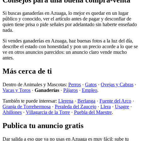
Si buscas ganaderías en Azuaga, lo mejor es quedar en un lugar
público y conocido, ver el artículo antes de pagar y desconfiar de
quien tiene prisa o pide señales por adelantado sin haberte enseñado
nada.
Si vendes ganaderías en Azuaga, haz buenas fotos a la luz del día,
describe el estado con honestidad y pon un precio acorde a lo que se
ve en otros anuncios parecidos: un anuncio claro vende mucho
antes.
Más cerca de ti
Dentro de Animales y Mascotas:
Perros
·
Gatos
·
Ovejas y Cabras
·
Vacas y Toros
·
Ganaderías
·
Pájaros
·
Empleo
.
También te puede interesar:
Llerena
·
Berlanga
·
Fuente del Arco
·
Granja de Torrehermosa
·
Peraleda del Zaucejo
·
Llera
·
Usagre
·
Ahillones
·
Villagarcia de la Torre
·
Puebla del Maestre
.
Publica tu anuncio gratis
Dar salida a eso que ya no usas en Azuaga es muy fácil: sube tu