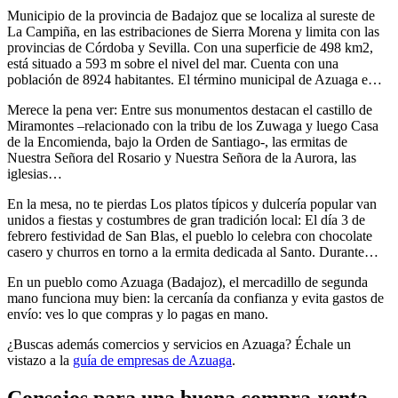
Municipio de la provincia de Badajoz que se localiza al sureste de
La Campiña, en las estribaciones de Sierra Morena y limita con las
provincias de Córdoba y Sevilla. Con una superficie de 498 km2,
está situado a 593 m sobre el nivel del mar. Cuenta con una
población de 8924 habitantes. El término municipal de Azuaga e…
Merece la pena ver: Entre sus monumentos destacan el castillo de
Miramontes –relacionado con la tribu de los Zuwaga y luego Casa
de la Encomienda, bajo la Orden de Santiago-, las ermitas de
Nuestra Señora del Rosario y Nuestra Señora de la Aurora, las
iglesias…
En la mesa, no te pierdas Los platos típicos y dulcería popular van
unidos a fiestas y costumbres de gran tradición local: El día 3 de
febrero festividad de San Blas, el pueblo lo celebra con chocolate
casero y churros en torno a la ermita dedicada al Santo. Durante…
En un pueblo como Azuaga (Badajoz), el mercadillo de segunda
mano funciona muy bien: la cercanía da confianza y evita gastos de
envío: ves lo que compras y lo pagas en mano.
¿Buscas además comercios y servicios en Azuaga? Échale un
vistazo a la
guía de empresas de Azuaga
.
Consejos para una buena compra-venta