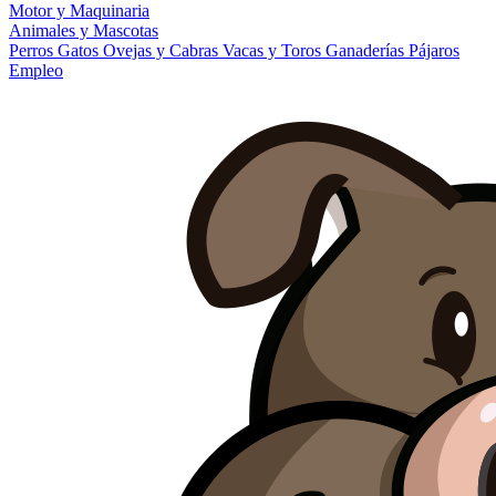
Motor y Maquinaria
Animales y Mascotas
Perros
Gatos
Ovejas y Cabras
Vacas y Toros
Ganaderías
Pájaros
Empleo