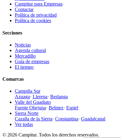
Campitur para Empresas
Contactar
Política de privacidad
Política de cookies
Secciones
Noticias
Agenda cultural
Mercadillo
Guía de empresas
El tiempo
Comarcas
Campiña Sur
Azuaga
·
Llerena
·
Berlanga
Valle del Guadiato
Fuente Obejuna
·
Belmez
·
Espiel
Sierra Norte
Cazalla de la Sierra
·
Constantina
·
Guadalcanal
Ver todas
© 2026 Campitur. Todos los derechos reservados.