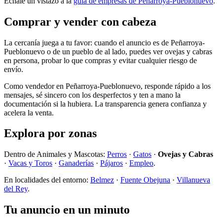
Échale un vistazo a la
guía de empresas de Peñarroya-Pueblonuevo
.
Comprar y vender con cabeza
La cercanía juega a tu favor: cuando el anuncio es de Peñarroya-
Pueblonuevo o de un pueblo de al lado, puedes ver ovejas y cabras
en persona, probar lo que compras y evitar cualquier riesgo de
envío.
Como vendedor en Peñarroya-Pueblonuevo, responde rápido a los
mensajes, sé sincero con los desperfectos y ten a mano la
documentación si la hubiera. La transparencia genera confianza y
acelera la venta.
Explora por zonas
Dentro de Animales y Mascotas:
Perros
·
Gatos
·
Ovejas y Cabras
·
Vacas y Toros
·
Ganaderías
·
Pájaros
·
Empleo
.
En localidades del entorno:
Belmez
·
Fuente Obejuna
·
Villanueva
del Rey
.
Tu anuncio en un minuto