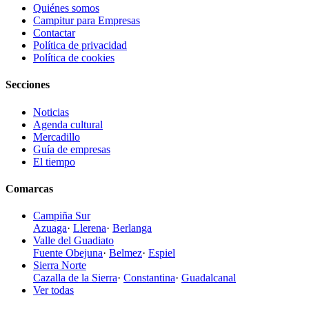
Quiénes somos
Campitur para Empresas
Contactar
Política de privacidad
Política de cookies
Secciones
Noticias
Agenda cultural
Mercadillo
Guía de empresas
El tiempo
Comarcas
Campiña Sur
Azuaga
·
Llerena
·
Berlanga
Valle del Guadiato
Fuente Obejuna
·
Belmez
·
Espiel
Sierra Norte
Cazalla de la Sierra
·
Constantina
·
Guadalcanal
Ver todas