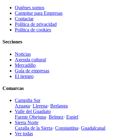
Quiénes somos
Campitur para Empresas
Contactar
Política de privacidad
Política de cookies
Secciones
Noticias
Agenda cultural
Mercadillo
Guía de empresas
El tiempo
Comarcas
Campiña Sur
Azuaga
·
Llerena
·
Berlanga
Valle del Guadiato
Fuente Obejuna
·
Belmez
·
Espiel
Sierra Norte
Cazalla de la Sierra
·
Constantina
·
Guadalcanal
Ver todas