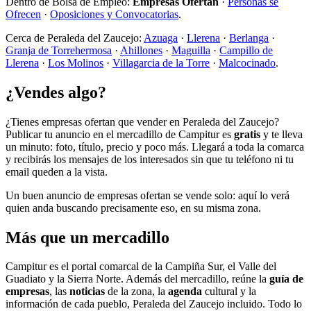
Dentro de Bolsa de Empleo:
Empresas Ofertan
·
Personas se
Ofrecen
·
Oposiciones y Convocatorias
.
Cerca de Peraleda del Zaucejo:
Azuaga
·
Llerena
·
Berlanga
·
Granja de Torrehermosa
·
Ahillones
·
Maguilla
·
Campillo de
Llerena
·
Los Molinos
·
Villagarcia de la Torre
·
Malcocinado
.
¿Vendes algo?
¿Tienes empresas ofertan que vender en Peraleda del Zaucejo?
Publicar tu anuncio en el mercadillo de Campitur es
gratis
y te lleva
un minuto: foto, título, precio y poco más. Llegará a toda la comarca
y recibirás los mensajes de los interesados sin que tu teléfono ni tu
email queden a la vista.
Un buen anuncio de empresas ofertan se vende solo: aquí lo verá
quien anda buscando precisamente eso, en su misma zona.
Más que un mercadillo
Campitur es el portal comarcal de la Campiña Sur, el Valle del
Guadiato y la Sierra Norte. Además del mercadillo, reúne la
guía de
empresas
, las
noticias
de la zona, la
agenda
cultural y la
información de cada pueblo, Peraleda del Zaucejo incluido. Todo lo