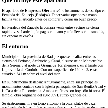
Qué incluye este apartado
El apartado de
Empresas Ofertan
reúne los anuncios de ese tipo en
Peraleda del Zaucejo (Badajoz). Tener varias opciones a mano
facilita ver el artículo antes de comprar y cerrar un buen precio.
En Peraleda del Zaucejo la compra-venta entre vecinos se cierra
rápido: ves el artículo, lo pagas en mano y te lo llevas el mismo día,
sin esperas ni envíos.
El entorno
Municipio de la provincia de Badajoz que se localiza entre las
sierras del Pedroso, Acebuche y Casal, al suroeste de Monterrubio
de la Serena y al norte de Granja de Torrehermosa, en el límite con
la provincia de Córdoba. Con una superficie de 164 km2, estás
situado a 541 m sobre el nivel del mar…
En su patrimonio destacan: Antiguamente, entre sus principales
monumentos contaba con la iglesia parroquial de San Benito Abad y
la Casa de la Encomienda. Ambos edificios son hoy sólo historia. El
templo, obra originaria del siglo XVI, sufrió grandes da…
Su gastronomía gira en torno a Lomo a la orza, platos de caza,
escabeche de habas, dulces caseros: flores, pestiños, brazo de gitano