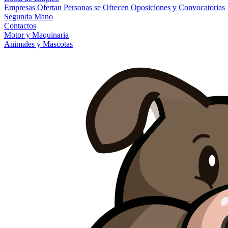
Empresas Ofertan
Personas se Ofrecen
Oposiciones y Convocatorias
Segunda Mano
Contactos
Motor y Maquinaria
Animales y Mascotas