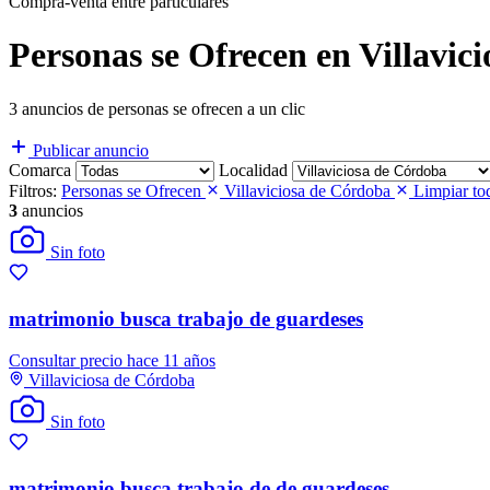
Compra-venta entre particulares
Personas se Ofrecen en Villavi
3 anuncios de personas se ofrecen a un clic
Publicar anuncio
Comarca
Localidad
Filtros:
Personas se Ofrecen
Villaviciosa de Córdoba
Limpiar to
3
anuncios
Sin foto
matrimonio busca trabajo de guardeses
Consultar precio
hace 11 años
Villaviciosa de Córdoba
Sin foto
matrimonio busca trabajo de de guardeses