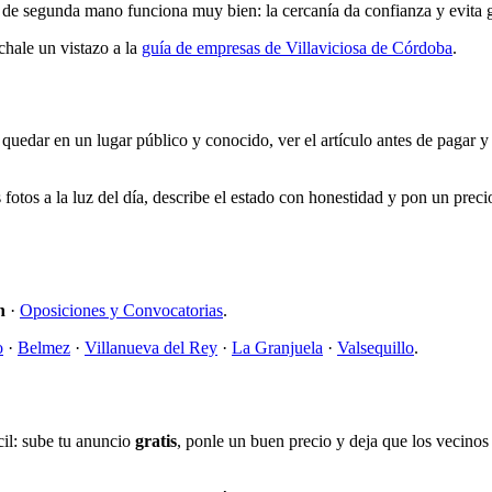
de segunda mano funciona muy bien: la cercanía da confianza y evita g
hale un vistazo a la
guía de empresas de Villaviciosa de Córdoba
.
quedar en un lugar público y conocido, ver el artículo antes de pagar y 
otos a la luz del día, describe el estado con honestidad y pon un preci
n
·
Oposiciones y Convocatorias
.
o
·
Belmez
·
Villanueva del Rey
·
La Granjuela
·
Valsequillo
.
cil: sube tu anuncio
gratis
, ponle un buen precio y deja que los vecinos