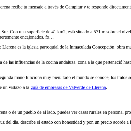
lerena recibe tu mensaje a través de Campitur y te responde directament
r. Con una superficie de 41 km2, está situado a 571 m sobre el nivel de
 fuertemente encajonados, fo…
Llerena es la iglesia parroquial de la Inmaculada Concepción, obra mu
de las influencias de la cocina andaluza, zona a la que perteneció hast
gunda mano funciona muy bien: todo el mundo se conoce, los tratos se c
 un vistazo a la
guía de empresas de Valverde de Llerena
.
ena o de un pueblo de al lado, puedes ver casas rurales en persona, pro
luz del día, describe el estado con honestidad y pon un precio acorde a