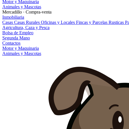
Motor y Maquinaria
Animales y Mascotas
Mercadillo · Compra-venta
Inmobiliaria
Casas
Casas Rurales
Oficinas y Locales
Fincas y Parcelas Rusticas
Pa
Agricultura, Caza y Pesca
Bolsa de Empleo
Segunda Mano
Contactos
Motor y Maquinaria
Animales y Mascotas