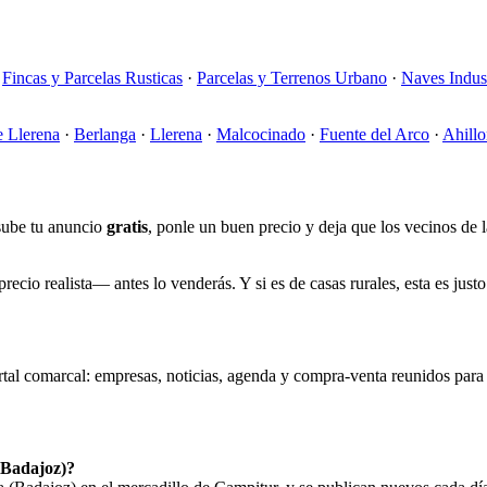
·
Fincas y Parcelas Rusticas
·
Parcelas y Terrenos Urbano
·
Naves Indust
e Llerena
·
Berlanga
·
Llerena
·
Malcocinado
·
Fuente del Arco
·
Ahillo
 sube tu anuncio
gratis
, ponle un buen precio y deja que los vecinos de 
ecio realista— antes lo venderás. Y si es de casas rurales, esta es just
tal comarcal: empresas, noticias, agenda y compra-venta reunidos para q
(Badajoz)?