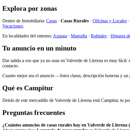
Explora por zonas
Dentro de Inmobiliaria:
Casas
·
Casas Rurales
·
Oficinas y Locales
Vacaciones
.
En localidades del entorno:
Azuaga
·
Maguilla
·
Rubiales
·
Higuera d
Tu anuncio en un minuto
Dar salida a eso que ya no usas en Valverde de Llerena es muy fácil:
contacto.
Cuanto mejor sea el anuncio —fotos claras, descripción honesta y un pr
Qué es Campitur
Detrás de este mercadillo de Valverde de Llerena está Campitur, tu por
Preguntas frecuentes
¿Cuántos anuncios de casas rurales hay en Valverde de Llerena 