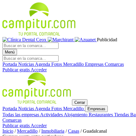
Publicidad
Menú
Portada
Noticias
Agenda
Fotos
Mercadillo
Empresas
Comarcas
Publicar gratis
Acceder
Cerrar
Portada
Noticias
Agenda
Fotos
Mercadillo
Empresas
Todas las empresas
Actividades
Alojamiento
Restaurantes
Tiendas
Ba
Comarcas
Publicar gratis
Acceder
Inicio
/
Mercadillo
/
Inmobiliaria
/
Casas
/
Guadalcanal