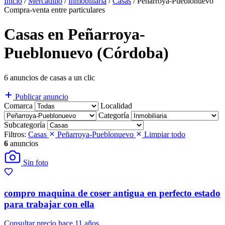
Inicio
/
Mercadillo
/
Inmobiliaria
/
Casas
/
Peñarroya-Pueblonuevo
Compra-venta entre particulares
Casas en Peñarroya-
Pueblonuevo (Córdoba)
6 anuncios de casas a un clic
Publicar anuncio
Comarca
Localidad
Categoría
Subcategoría
Filtros:
Casas
Peñarroya-Pueblonuevo
Limpiar todo
6
anuncios
Sin foto
compro maquina de coser antigua en perfecto estado
para trabajar con ella
Consultar precio
hace 11 años