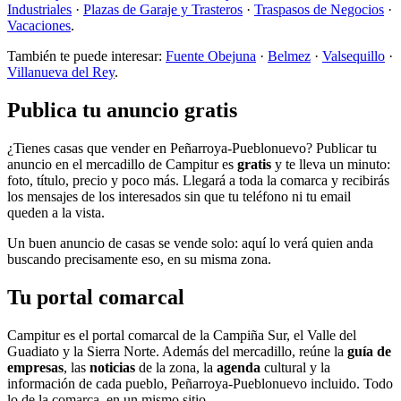
Industriales
·
Plazas de Garaje y Trasteros
·
Traspasos de Negocios
·
Vacaciones
.
También te puede interesar:
Fuente Obejuna
·
Belmez
·
Valsequillo
·
Villanueva del Rey
.
Publica tu anuncio gratis
¿Tienes casas que vender en Peñarroya-Pueblonuevo? Publicar tu
anuncio en el mercadillo de Campitur es
gratis
y te lleva un minuto:
foto, título, precio y poco más. Llegará a toda la comarca y recibirás
los mensajes de los interesados sin que tu teléfono ni tu email
queden a la vista.
Un buen anuncio de casas se vende solo: aquí lo verá quien anda
buscando precisamente eso, en su misma zona.
Tu portal comarcal
Campitur es el portal comarcal de la Campiña Sur, el Valle del
Guadiato y la Sierra Norte. Además del mercadillo, reúne la
guía de
empresas
, las
noticias
de la zona, la
agenda
cultural y la
información de cada pueblo, Peñarroya-Pueblonuevo incluido. Todo
lo de la comarca, en un mismo sitio.