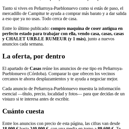
Tanto si vives en Peñarroya-Pueblonuevo como si estás de paso, el
mercadillo de Campitur te ayuda a comprar más barato y a dar salida
a eso que ya no usas. Todo cerca de casa.
Entre lo último publicado:
compro maquina de coser antigua en
perfecto estado para trabajar con ella, vendo casa, casas, casas
y CHALET URB.LE RUMEUR (y 1 más)
, junto a nuevos
anuncios cada semana.
La oferta, por dentro
El apartado de
Casas
reúne los anuncios de ese tipo en Peñarroya-
Pueblonuevo (Córdoba). Comparar lo que ofrecen los vecinos
cercanos te ahorra desplazamientos y te ayuda a negociar mejor.
Cada anuncio de Peñarroya-Pueblonuevo muestra la información
esencial —título, precio, localidad y fotos— para que decidas de un
vistazo si te interesa antes de escribir.
Cuánto cuesta
Entre los anuncios con precio de esta página, las cifras van desde
18.000 €
hasta
240.000 €
, con una media en torno a
89.600 €
. Te