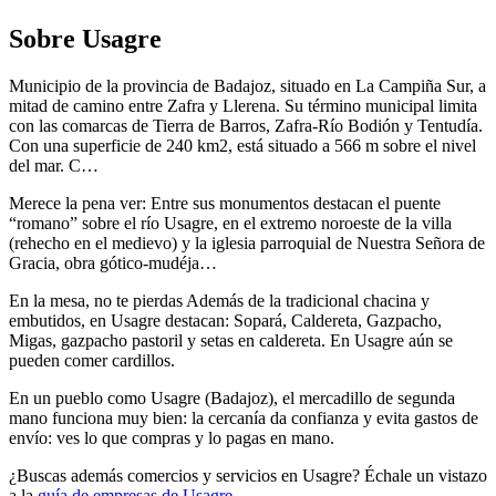
Sobre Usagre
Municipio de la provincia de Badajoz, situado en La Campiña Sur, a
mitad de camino entre Zafra y Llerena. Su término municipal limita
con las comarcas de Tierra de Barros, Zafra-Río Bodión y Tentudía.
Con una superficie de 240 km2, está situado a 566 m sobre el nivel
del mar. C…
Merece la pena ver: Entre sus monumentos destacan el puente
“romano” sobre el río Usagre, en el extremo noroeste de la villa
(rehecho en el medievo) y la iglesia parroquial de Nuestra Señora de
Gracia, obra gótico-mudéja…
En la mesa, no te pierdas Además de la tradicional chacina y
embutidos, en Usagre destacan: Sopará, Caldereta, Gazpacho,
Migas, gazpacho pastoril y setas en caldereta. En Usagre aún se
pueden comer cardillos.
En un pueblo como Usagre (Badajoz), el mercadillo de segunda
mano funciona muy bien: la cercanía da confianza y evita gastos de
envío: ves lo que compras y lo pagas en mano.
¿Buscas además comercios y servicios en Usagre? Échale un vistazo
a la
guía de empresas de Usagre
.