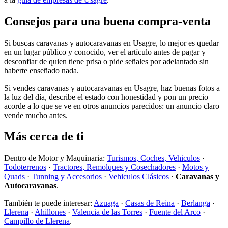
Consejos para una buena compra-venta
Si buscas caravanas y autocaravanas en Usagre, lo mejor es quedar
en un lugar público y conocido, ver el artículo antes de pagar y
desconfiar de quien tiene prisa o pide señales por adelantado sin
haberte enseñado nada.
Si vendes caravanas y autocaravanas en Usagre, haz buenas fotos a
la luz del día, describe el estado con honestidad y pon un precio
acorde a lo que se ve en otros anuncios parecidos: un anuncio claro
vende mucho antes.
Más cerca de ti
Dentro de Motor y Maquinaria:
Turismos, Coches, Vehiculos
·
Todoterrenos
·
Tractores, Remolques y Cosechadores
·
Motos y
Quads
·
Tunning y Accesorios
·
Vehiculos Clásicos
·
Caravanas y
Autocaravanas
.
También te puede interesar:
Azuaga
·
Casas de Reina
·
Berlanga
·
Llerena
·
Ahillones
·
Valencia de las Torres
·
Fuente del Arco
·
Campillo de Llerena
.