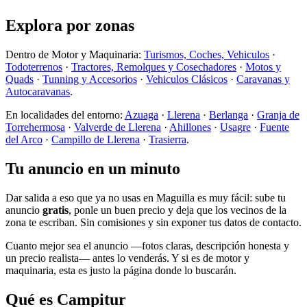
Explora por zonas
Dentro de Motor y Maquinaria:
Turismos, Coches, Vehiculos
·
Todoterrenos
·
Tractores, Remolques y Cosechadores
·
Motos y
Quads
·
Tunning y Accesorios
·
Vehiculos Clásicos
·
Caravanas y
Autocaravanas
.
En localidades del entorno:
Azuaga
·
Llerena
·
Berlanga
·
Granja de
Torrehermosa
·
Valverde de Llerena
·
Ahillones
·
Usagre
·
Fuente
del Arco
·
Campillo de Llerena
·
Trasierra
.
Tu anuncio en un minuto
Dar salida a eso que ya no usas en Maguilla es muy fácil: sube tu
anuncio
gratis
, ponle un buen precio y deja que los vecinos de la
zona te escriban. Sin comisiones y sin exponer tus datos de contacto.
Cuanto mejor sea el anuncio —fotos claras, descripción honesta y
un precio realista— antes lo venderás. Y si es de motor y
maquinaria, esta es justo la página donde lo buscarán.
Qué es Campitur