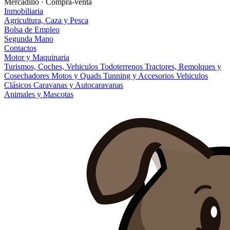
Mercadillo · Compra-venta
Inmobiliaria
Agricultura, Caza y Pesca
Bolsa de Empleo
Segunda Mano
Contactos
Motor y Maquinaria
Turismos, Coches, Vehiculos
Todoterrenos
Tractores, Remolques y
Cosechadores
Motos y Quads
Tunning y Accesorios
Vehiculos
Clásicos
Caravanas y Autocaravanas
Animales y Mascotas