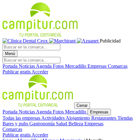
Publicidad
Menú
Portada
Noticias
Agenda
Fotos
Mercadillo
Empresas
Comarcas
Publicar gratis
Acceder
Cerrar
Portada
Noticias
Agenda
Fotos
Mercadillo
Empresas
Todas las empresas
Actividades
Alojamiento
Restaurantes
Tiendas
Bares y pubs
Gastronomía
Salud
Belleza
Empresas
Comarcas
Publicar gratis
Acceder