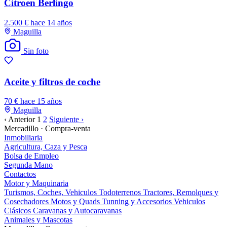
Citroen Berlingo
2.500 €
hace 14 años
Maguilla
Sin foto
Aceite y filtros de coche
70 €
hace 15 años
Maguilla
‹ Anterior
1
2
Siguiente ›
Mercadillo · Compra-venta
Inmobiliaria
Agricultura, Caza y Pesca
Bolsa de Empleo
Segunda Mano
Contactos
Motor y Maquinaria
Turismos, Coches, Vehiculos
Todoterrenos
Tractores, Remolques y
Cosechadores
Motos y Quads
Tunning y Accesorios
Vehiculos
Clásicos
Caravanas y Autocaravanas
Animales y Mascotas