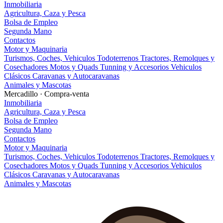
Inmobiliaria
Agricultura, Caza y Pesca
Bolsa de Empleo
Segunda Mano
Contactos
Motor y Maquinaria
Turismos, Coches, Vehiculos
Todoterrenos
Tractores, Remolques y
Cosechadores
Motos y Quads
Tunning y Accesorios
Vehiculos
Clásicos
Caravanas y Autocaravanas
Animales y Mascotas
Mercadillo · Compra-venta
Inmobiliaria
Agricultura, Caza y Pesca
Bolsa de Empleo
Segunda Mano
Contactos
Motor y Maquinaria
Turismos, Coches, Vehiculos
Todoterrenos
Tractores, Remolques y
Cosechadores
Motos y Quads
Tunning y Accesorios
Vehiculos
Clásicos
Caravanas y Autocaravanas
Animales y Mascotas