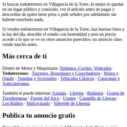
Si buscas todoterrenos en Villagarcia de la Torre, lo mejor es quedar
en un lugar público y conocido, ver el artículo antes de pagar y
desconfiar de quien tiene prisa o pide señales por adelantado sin
haberte enseñado nada.
Si vendes todoterrenos en Villagarcia de la Torre, haz buenas fotos a
la luz del día, describe el estado con honestidad y pon un precio
acorde a lo que se ve en otros anuncios parecidos: un anuncio claro
vende mucho antes.
Más cerca de ti
Dentro de Motor y Maquinaria:
Turismos, Coches, Vehiculos
·
Todoterrenos
·
Tractores, Remolques y Cosechadores
·
Motos y
Quads
·
Tunning y Accesorios
·
Vehiculos Clásicos
·
Caravanas y
Autocaravanas
.
También te puede interesar:
Azuaga
·
Llerena
·
Berlanga
·
Granja de
Torrehermosa
·
Fuente del Arco
·
Usagre
·
Campillo de Llerena
·
Los Rubios
·
Malcocinado
·
Valverde de Llerena
.
Publica tu anuncio gratis