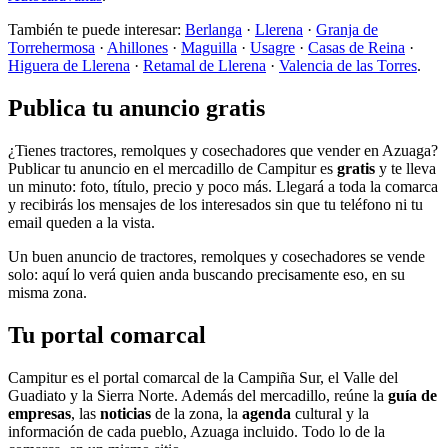
También te puede interesar:
Berlanga
·
Llerena
·
Granja de
Torrehermosa
·
Ahillones
·
Maguilla
·
Usagre
·
Casas de Reina
·
Higuera de Llerena
·
Retamal de Llerena
·
Valencia de las Torres
.
Publica tu anuncio gratis
¿Tienes tractores, remolques y cosechadores que vender en Azuaga?
Publicar tu anuncio en el mercadillo de Campitur es
gratis
y te lleva
un minuto: foto, título, precio y poco más. Llegará a toda la comarca
y recibirás los mensajes de los interesados sin que tu teléfono ni tu
email queden a la vista.
Un buen anuncio de tractores, remolques y cosechadores se vende
solo: aquí lo verá quien anda buscando precisamente eso, en su
misma zona.
Tu portal comarcal
Campitur es el portal comarcal de la Campiña Sur, el Valle del
Guadiato y la Sierra Norte. Además del mercadillo, reúne la
guía de
empresas
, las
noticias
de la zona, la
agenda
cultural y la
información de cada pueblo, Azuaga incluido. Todo lo de la