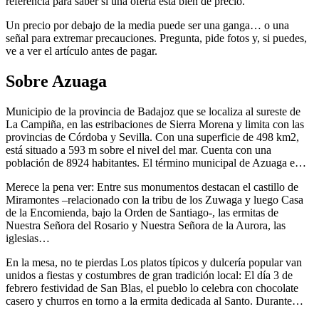
referencia para saber si una oferta está bien de precio.
Un precio por debajo de la media puede ser una ganga… o una
señal para extremar precauciones. Pregunta, pide fotos y, si puedes,
ve a ver el artículo antes de pagar.
Sobre Azuaga
Municipio de la provincia de Badajoz que se localiza al sureste de
La Campiña, en las estribaciones de Sierra Morena y limita con las
provincias de Córdoba y Sevilla. Con una superficie de 498 km2,
está situado a 593 m sobre el nivel del mar. Cuenta con una
población de 8924 habitantes. El término municipal de Azuaga e…
Merece la pena ver: Entre sus monumentos destacan el castillo de
Miramontes –relacionado con la tribu de los Zuwaga y luego Casa
de la Encomienda, bajo la Orden de Santiago-, las ermitas de
Nuestra Señora del Rosario y Nuestra Señora de la Aurora, las
iglesias…
En la mesa, no te pierdas Los platos típicos y dulcería popular van
unidos a fiestas y costumbres de gran tradición local: El día 3 de
febrero festividad de San Blas, el pueblo lo celebra con chocolate
casero y churros en torno a la ermita dedicada al Santo. Durante…