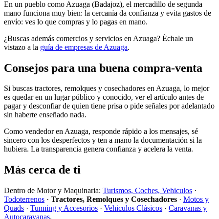
En un pueblo como Azuaga (Badajoz), el mercadillo de segunda
mano funciona muy bien: la cercanía da confianza y evita gastos de
envío: ves lo que compras y lo pagas en mano.
¿Buscas además comercios y servicios en Azuaga? Échale un
vistazo a la
guía de empresas de Azuaga
.
Consejos para una buena compra-venta
Si buscas tractores, remolques y cosechadores en Azuaga, lo mejor
es quedar en un lugar público y conocido, ver el artículo antes de
pagar y desconfiar de quien tiene prisa o pide señales por adelantado
sin haberte enseñado nada.
Como vendedor en Azuaga, responde rápido a los mensajes, sé
sincero con los desperfectos y ten a mano la documentación si la
hubiera. La transparencia genera confianza y acelera la venta.
Más cerca de ti
Dentro de Motor y Maquinaria:
Turismos, Coches, Vehiculos
·
Todoterrenos
·
Tractores, Remolques y Cosechadores
·
Motos y
Quads
·
Tunning y Accesorios
·
Vehiculos Clásicos
·
Caravanas y
Autocaravanas
.