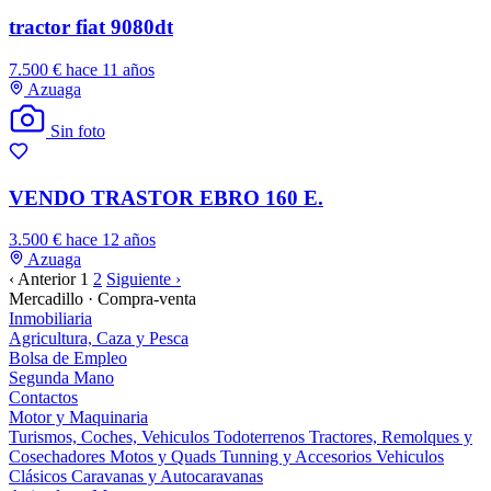
tractor fiat 9080dt
7.500 €
hace 11 años
Azuaga
Sin foto
VENDO TRASTOR EBRO 160 E.
3.500 €
hace 12 años
Azuaga
‹ Anterior
1
2
Siguiente ›
Mercadillo · Compra-venta
Inmobiliaria
Agricultura, Caza y Pesca
Bolsa de Empleo
Segunda Mano
Contactos
Motor y Maquinaria
Turismos, Coches, Vehiculos
Todoterrenos
Tractores, Remolques y
Cosechadores
Motos y Quads
Tunning y Accesorios
Vehiculos
Clásicos
Caravanas y Autocaravanas