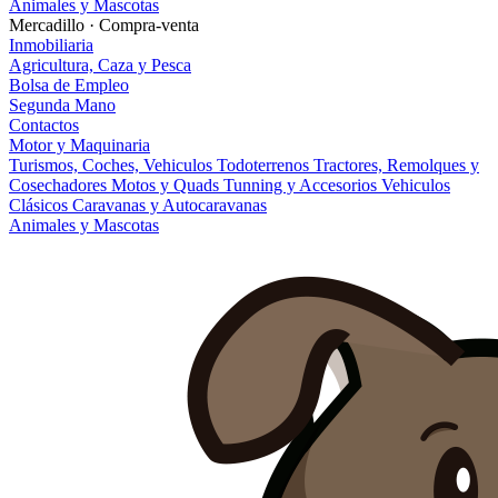
Animales y Mascotas
Mercadillo · Compra-venta
Inmobiliaria
Agricultura, Caza y Pesca
Bolsa de Empleo
Segunda Mano
Contactos
Motor y Maquinaria
Turismos, Coches, Vehiculos
Todoterrenos
Tractores, Remolques y
Cosechadores
Motos y Quads
Tunning y Accesorios
Vehiculos
Clásicos
Caravanas y Autocaravanas
Animales y Mascotas