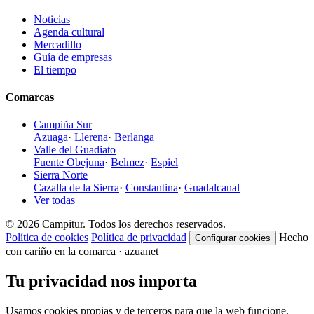
Noticias
Agenda cultural
Mercadillo
Guía de empresas
El tiempo
Comarcas
Campiña Sur
Azuaga
·
Llerena
·
Berlanga
Valle del Guadiato
Fuente Obejuna
·
Belmez
·
Espiel
Sierra Norte
Cazalla de la Sierra
·
Constantina
·
Guadalcanal
Ver todas
© 2026 Campitur. Todos los derechos reservados.
Política de cookies
Política de privacidad
Hecho
Configurar cookies
con cariño en la comarca · azuanet
Tu privacidad nos importa
Usamos cookies propias y de terceros para que la web funcione,