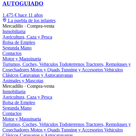
AUTOGUIADO
1.475 €
hace 11 años
La puebla de los infantes
Mercadillo · Compra-venta
Inmobiliaria
Agricultura, Caza y Pesca
Bolsa de Empleo
Segunda Mano
Contactos
Motor y Maquinaria
Turismos, Coches, Vehiculos
Todoterrenos
Tractores, Remolques y
Cosechadores
Motos y Quads
Tunning y Accesorios
Vehiculos
Clásicos
Caravanas y Autocaravanas
Animales y Mascotas
Mercadillo · Compra-venta
Inmobiliaria
Agricultura, Caza y Pesca
Bolsa de Empleo
Segunda Mano
Contactos
Motor y Maquinaria
Turismos, Coches, Vehiculos
Todoterrenos
Tractores, Remolques y
Cosechadores
Motos y Quads
Tunning y Accesorios
Vehiculos
Clásicos
Caravanas y Autocaravanas