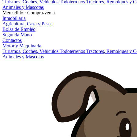
Turismos, Coches, Vehiculos
Todoterrenos
Tractores, Remolques y 
Animales y Mascotas
Mercadillo · Compra-venta
Inmobiliaria
Agricultura, Caza y Pesca
Bolsa de Empleo
Segunda Mano
Contactos
Motor y Maquinaria
Turismos, Coches, Vehiculos
Todoterrenos
Tractores, Remolques y 
Animales y Mascotas