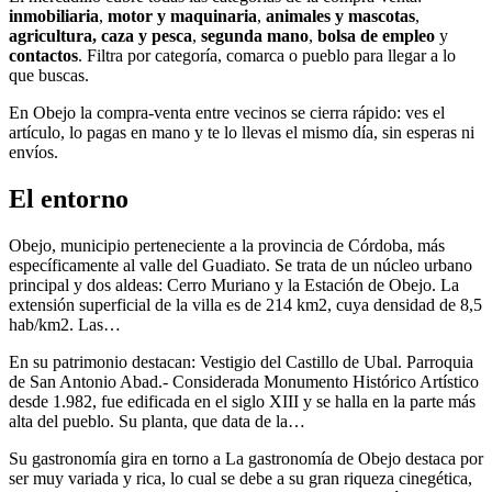
inmobiliaria
,
motor y maquinaria
,
animales y mascotas
,
agricultura, caza y pesca
,
segunda mano
,
bolsa de empleo
y
contactos
. Filtra por categoría, comarca o pueblo para llegar a lo
que buscas.
En Obejo la compra-venta entre vecinos se cierra rápido: ves el
artículo, lo pagas en mano y te lo llevas el mismo día, sin esperas ni
envíos.
El entorno
Obejo, municipio perteneciente a la provincia de Córdoba, más
específicamente al valle del Guadiato. Se trata de un núcleo urbano
principal y dos aldeas: Cerro Muriano y la Estación de Obejo. La
extensión superficial de la villa es de 214 km2, cuya densidad de 8,5
hab/km2. Las…
En su patrimonio destacan: Vestigio del Castillo de Ubal. Parroquia
de San Antonio Abad.- Considerada Monumento Histórico Artístico
desde 1.982, fue edificada en el siglo XIII y se halla en la parte más
alta del pueblo. Su planta, que data de la…
Su gastronomía gira en torno a La gastronomía de Obejo destaca por
ser muy variada y rica, lo cual se debe a su gran riqueza cinegética,