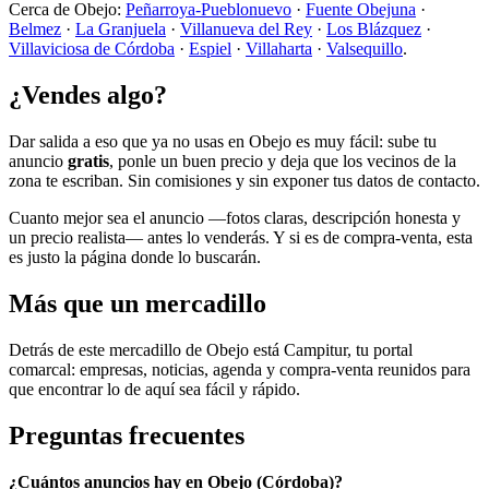
Cerca de Obejo:
Peñarroya-Pueblonuevo
·
Fuente Obejuna
·
Belmez
·
La Granjuela
·
Villanueva del Rey
·
Los Blázquez
·
Villaviciosa de Córdoba
·
Espiel
·
Villaharta
·
Valsequillo
.
¿Vendes algo?
Dar salida a eso que ya no usas en Obejo es muy fácil: sube tu
anuncio
gratis
, ponle un buen precio y deja que los vecinos de la
zona te escriban. Sin comisiones y sin exponer tus datos de contacto.
Cuanto mejor sea el anuncio —fotos claras, descripción honesta y
un precio realista— antes lo venderás. Y si es de compra-venta, esta
es justo la página donde lo buscarán.
Más que un mercadillo
Detrás de este mercadillo de Obejo está Campitur, tu portal
comarcal: empresas, noticias, agenda y compra-venta reunidos para
que encontrar lo de aquí sea fácil y rápido.
Preguntas frecuentes
¿Cuántos anuncios hay en Obejo (Córdoba)?