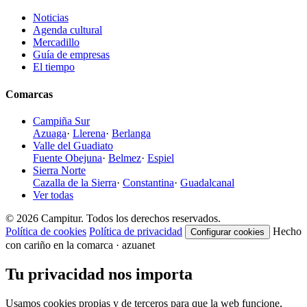
Noticias
Agenda cultural
Mercadillo
Guía de empresas
El tiempo
Comarcas
Campiña Sur
Azuaga
·
Llerena
·
Berlanga
Valle del Guadiato
Fuente Obejuna
·
Belmez
·
Espiel
Sierra Norte
Cazalla de la Sierra
·
Constantina
·
Guadalcanal
Ver todas
© 2026 Campitur. Todos los derechos reservados.
Política de cookies
Política de privacidad
Hecho
Configurar cookies
con cariño en la comarca · azuanet
Tu privacidad nos importa
Usamos cookies propias y de terceros para que la web funcione,