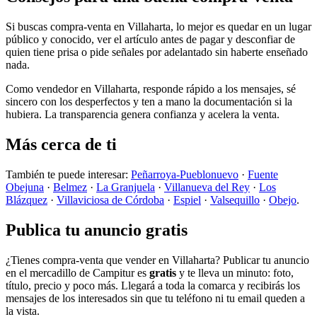
Si buscas compra-venta en Villaharta, lo mejor es quedar en un lugar
público y conocido, ver el artículo antes de pagar y desconfiar de
quien tiene prisa o pide señales por adelantado sin haberte enseñado
nada.
Como vendedor en Villaharta, responde rápido a los mensajes, sé
sincero con los desperfectos y ten a mano la documentación si la
hubiera. La transparencia genera confianza y acelera la venta.
Más cerca de ti
También te puede interesar:
Peñarroya-Pueblonuevo
·
Fuente
Obejuna
·
Belmez
·
La Granjuela
·
Villanueva del Rey
·
Los
Blázquez
·
Villaviciosa de Córdoba
·
Espiel
·
Valsequillo
·
Obejo
.
Publica tu anuncio gratis
¿Tienes compra-venta que vender en Villaharta? Publicar tu anuncio
en el mercadillo de Campitur es
gratis
y te lleva un minuto: foto,
título, precio y poco más. Llegará a toda la comarca y recibirás los
mensajes de los interesados sin que tu teléfono ni tu email queden a
la vista.