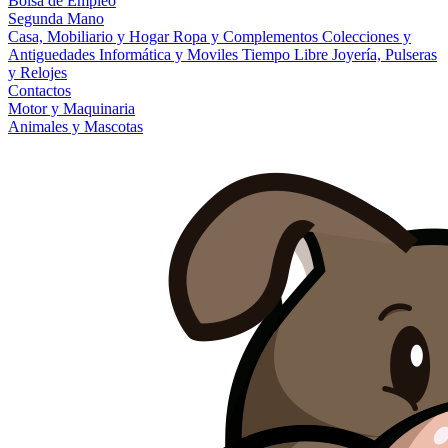
Bolsa de Empleo
Segunda Mano
Casa, Mobiliario y Hogar
Ropa y Complementos
Colecciones y
Antiguedades
Informática y Moviles
Tiempo Libre
Joyería, Pulseras
y Relojes
Contactos
Motor y Maquinaria
Animales y Mascotas