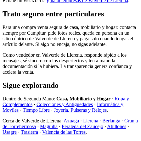
Échale un vistazo a la
guía de empresas de Valverde de Llerena
.
Trato seguro entre particulares
Para una compra-venta segura de casa, mobiliario y hogar: contacta
siempre por Campitur, pide fotos reales, queda en persona en un
sitio céntrico de Valverde de Llerena y paga solo cuando tengas el
artículo delante. Si algo no encaja, no sigas adelante.
Como vendedor en Valverde de Llerena, responde rápido a los
mensajes, sé sincero con los desperfectos y ten a mano la
documentación si la hubiera. La transparencia genera confianza y
acelera la venta.
Sigue explorando
Dentro de Segunda Mano:
Casa, Mobiliario y Hogar
·
Ropa y
Complementos
·
Colecciones y Antiguedades
·
Informática y
Moviles
·
Tiempo Libre
·
Joyería, Pulseras y Relojes
.
Cerca de Valverde de Llerena:
Azuaga
·
Llerena
·
Berlanga
·
Granja
de Torrehermosa
·
Maguilla
·
Peraleda del Zaucejo
·
Ahillones
·
Usagre
·
Trasierra
·
Valencia de las Torres
.