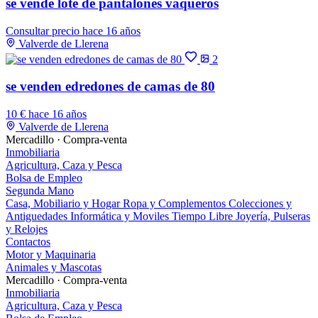
se vende lote de pantalones vaqueros
Consultar precio
hace 16 años
Valverde de Llerena
2
se venden edredones de camas de 80
10 €
hace 16 años
Valverde de Llerena
Mercadillo · Compra-venta
Inmobiliaria
Agricultura, Caza y Pesca
Bolsa de Empleo
Segunda Mano
Casa, Mobiliario y Hogar
Ropa y Complementos
Colecciones y
Antiguedades
Informática y Moviles
Tiempo Libre
Joyería, Pulseras
y Relojes
Contactos
Motor y Maquinaria
Animales y Mascotas
Mercadillo · Compra-venta
Inmobiliaria
Agricultura, Caza y Pesca