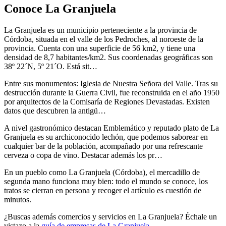
Conoce La Granjuela
La Granjuela es un municipio perteneciente a la provincia de
Córdoba, situada en el valle de los Pedroches, al noroeste de la
provincia. Cuenta con una superficie de 56 km2, y tiene una
densidad de 8,7 habitantes/km2. Sus coordenadas geográficas son
38º 22´N, 5º 21´O. Está sit…
Entre sus monumentos: Iglesia de Nuestra Señora del Valle. Tras su
destrucción durante la Guerra Civil, fue reconstruida en el año 1950
por arquitectos de la Comisaría de Regiones Devastadas. Existen
datos que descubren la antigü…
A nivel gastronómico destacan Emblemático y reputado plato de La
Granjuela es su archiconocido lechón, que podemos saborear en
cualquier bar de la población, acompañado por una refrescante
cerveza o copa de vino. Destacar además los pr…
En un pueblo como La Granjuela (Córdoba), el mercadillo de
segunda mano funciona muy bien: todo el mundo se conoce, los
tratos se cierran en persona y recoger el artículo es cuestión de
minutos.
¿Buscas además comercios y servicios en La Granjuela? Échale un
vistazo a la
guía de empresas de La Granjuela
.