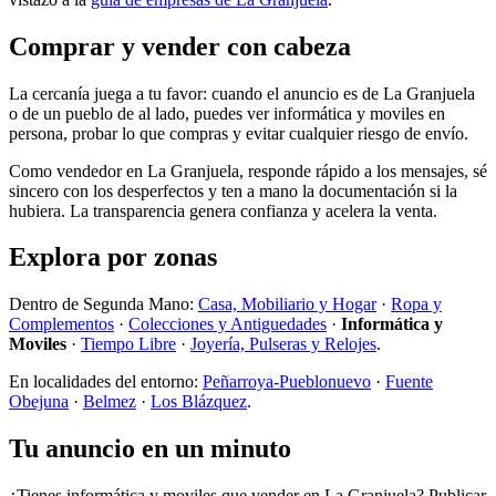
Comprar y vender con cabeza
La cercanía juega a tu favor: cuando el anuncio es de La Granjuela
o de un pueblo de al lado, puedes ver informática y moviles en
persona, probar lo que compras y evitar cualquier riesgo de envío.
Como vendedor en La Granjuela, responde rápido a los mensajes, sé
sincero con los desperfectos y ten a mano la documentación si la
hubiera. La transparencia genera confianza y acelera la venta.
Explora por zonas
Dentro de Segunda Mano:
Casa, Mobiliario y Hogar
·
Ropa y
Complementos
·
Colecciones y Antiguedades
·
Informática y
Moviles
·
Tiempo Libre
·
Joyería, Pulseras y Relojes
.
En localidades del entorno:
Peñarroya-Pueblonuevo
·
Fuente
Obejuna
·
Belmez
·
Los Blázquez
.
Tu anuncio en un minuto
¿Tienes informática y moviles que vender en La Granjuela? Publicar