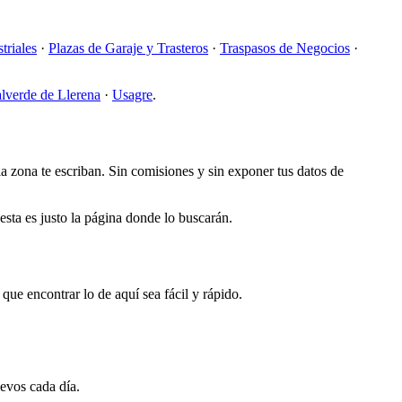
triales
·
Plazas de Garaje y Trasteros
·
Traspasos de Negocios
·
lverde de Llerena
·
Usagre
.
la zona te escriban. Sin comisiones y sin exponer tus datos de
esta es justo la página donde lo buscarán.
ue encontrar lo de aquí sea fácil y rápido.
evos cada día.