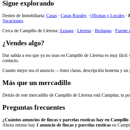
Sigue explorando
Dentro de Inmobiliaria:
Casas
·
Casas Rurales
·
Oficinas y Locales
·
Vacaciones
.
Cerca de Campillo de Llerena:
Azuaga
·
Llerena
·
Berlanga
·
Fuente 
¿Vendes algo?
Dar salida a eso que ya no usas en Campillo de Llerena es muy fácil:
contacto.
Cuanto mejor sea el anuncio —fotos claras, descripción honesta y un pr
Más que un mercadillo
Detrás de este mercadillo de Campillo de Llerena está Campitur, tu po
Preguntas frecuentes
¿Cuántos anuncios de fincas y parcelas rusticas hay en Campillo
Ahora mismo hay
1 anuncio de fincas y parcelas rusticas
en Campill