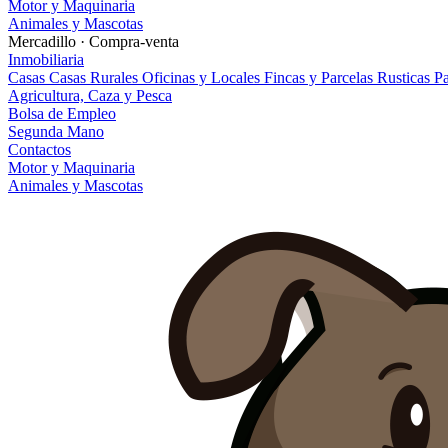
Motor y Maquinaria
Animales y Mascotas
Mercadillo · Compra-venta
Inmobiliaria
Casas
Casas Rurales
Oficinas y Locales
Fincas y Parcelas Rusticas
Pa
Agricultura, Caza y Pesca
Bolsa de Empleo
Segunda Mano
Contactos
Motor y Maquinaria
Animales y Mascotas