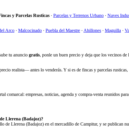
Fincas y Parcelas Rusticas
·
Parcelas y Terrenos Urbano
·
Naves Indus
del Arco
·
Malcocinado
·
Puebla del Maestre
·
Ahillones
·
Maguilla
·
Va
 sube tu anuncio
gratis
, ponle un buen precio y deja que los vecinos de 
ecio realista— antes lo venderás. Y si es de fincas y parcelas rusticas, 
rtal comarcal: empresas, noticias, agenda y compra-venta reunidos para q
 de Llerena (Badajoz)?
o de Llerena (Badajoz) en el mercadillo de Campitur, y se publican nu