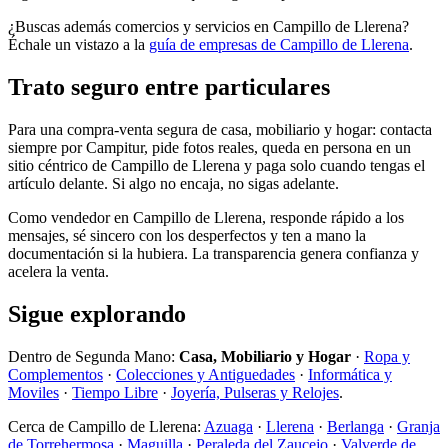
¿Buscas además comercios y servicios en Campillo de Llerena?
Échale un vistazo a la
guía de empresas de Campillo de Llerena
.
Trato seguro entre particulares
Para una compra-venta segura de casa, mobiliario y hogar: contacta
siempre por Campitur, pide fotos reales, queda en persona en un
sitio céntrico de Campillo de Llerena y paga solo cuando tengas el
artículo delante. Si algo no encaja, no sigas adelante.
Como vendedor en Campillo de Llerena, responde rápido a los
mensajes, sé sincero con los desperfectos y ten a mano la
documentación si la hubiera. La transparencia genera confianza y
acelera la venta.
Sigue explorando
Dentro de Segunda Mano:
Casa, Mobiliario y Hogar
·
Ropa y
Complementos
·
Colecciones y Antiguedades
·
Informática y
Moviles
·
Tiempo Libre
·
Joyería, Pulseras y Relojes
.
Cerca de Campillo de Llerena:
Azuaga
·
Llerena
·
Berlanga
·
Granja
de Torrehermosa
·
Maguilla
·
Peraleda del Zaucejo
·
Valverde de