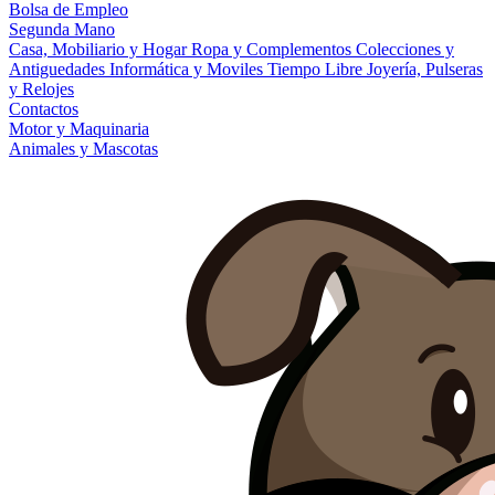
Bolsa de Empleo
Segunda Mano
Casa, Mobiliario y Hogar
Ropa y Complementos
Colecciones y
Antiguedades
Informática y Moviles
Tiempo Libre
Joyería, Pulseras
y Relojes
Contactos
Motor y Maquinaria
Animales y Mascotas