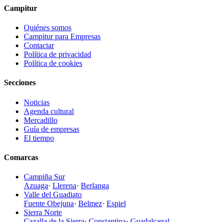
Campitur
Quiénes somos
Campitur para Empresas
Contactar
Política de privacidad
Política de cookies
Secciones
Noticias
Agenda cultural
Mercadillo
Guía de empresas
El tiempo
Comarcas
Campiña Sur
Azuaga
·
Llerena
·
Berlanga
Valle del Guadiato
Fuente Obejuna
·
Belmez
·
Espiel
Sierra Norte
Cazalla de la Sierra
·
Constantina
·
Guadalcanal