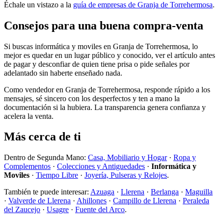
Échale un vistazo a la
guía de empresas de Granja de Torrehermosa
.
Consejos para una buena compra-venta
Si buscas informática y moviles en Granja de Torrehermosa, lo
mejor es quedar en un lugar público y conocido, ver el artículo antes
de pagar y desconfiar de quien tiene prisa o pide señales por
adelantado sin haberte enseñado nada.
Como vendedor en Granja de Torrehermosa, responde rápido a los
mensajes, sé sincero con los desperfectos y ten a mano la
documentación si la hubiera. La transparencia genera confianza y
acelera la venta.
Más cerca de ti
Dentro de Segunda Mano:
Casa, Mobiliario y Hogar
·
Ropa y
Complementos
·
Colecciones y Antiguedades
·
Informática y
Moviles
·
Tiempo Libre
·
Joyería, Pulseras y Relojes
.
También te puede interesar:
Azuaga
·
Llerena
·
Berlanga
·
Maguilla
·
Valverde de Llerena
·
Ahillones
·
Campillo de Llerena
·
Peraleda
del Zaucejo
·
Usagre
·
Fuente del Arco
.