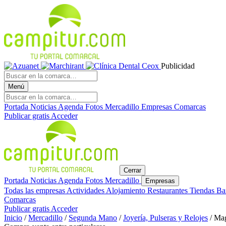
Publicidad
Menú
Portada
Noticias
Agenda
Fotos
Mercadillo
Empresas
Comarcas
Publicar gratis
Acceder
Cerrar
Portada
Noticias
Agenda
Fotos
Mercadillo
Empresas
Todas las empresas
Actividades
Alojamiento
Restaurantes
Tiendas
Ba
Comarcas
Publicar gratis
Acceder
Inicio
/
Mercadillo
/
Segunda Mano
/
Joyería, Pulseras y Relojes
/
Mag