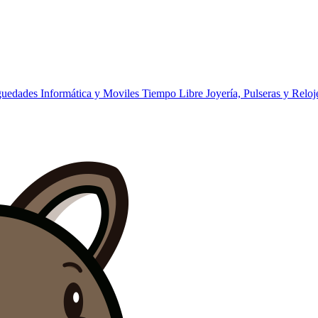
iguedades
Informática y Moviles
Tiempo Libre
Joyería, Pulseras y Reloj