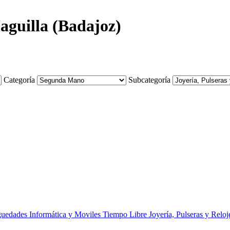
Maguilla (Badajoz)
Categoría
Subcategoría
iguedades
Informática y Moviles
Tiempo Libre
Joyería, Pulseras y Reloj