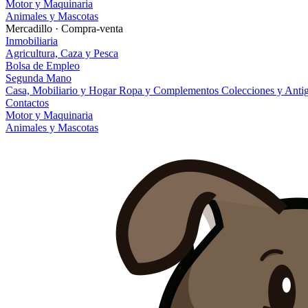
Motor y Maquinaria
Animales y Mascotas
Mercadillo · Compra-venta
Inmobiliaria
Agricultura, Caza y Pesca
Bolsa de Empleo
Segunda Mano
Casa, Mobiliario y Hogar
Ropa y Complementos
Colecciones y Ant
Contactos
Motor y Maquinaria
Animales y Mascotas