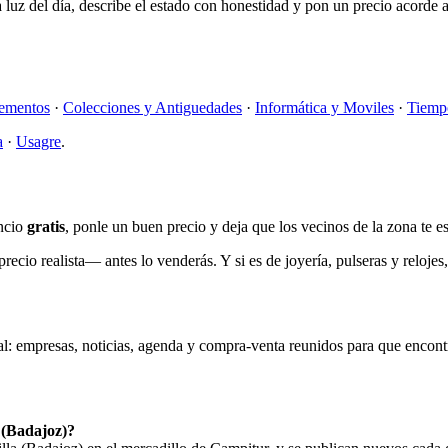
la luz del día, describe el estado con honestidad y pon un precio acorde
ementos
·
Colecciones y Antiguedades
·
Informática y Moviles
·
Tiemp
a
·
Usagre
.
uncio
gratis
, ponle un buen precio y deja que los vecinos de la zona te e
cio realista— antes lo venderás. Y si es de joyería, pulseras y relojes,
l: empresas, noticias, agenda y compra-venta reunidos para que encontra
 (Badajoz)?