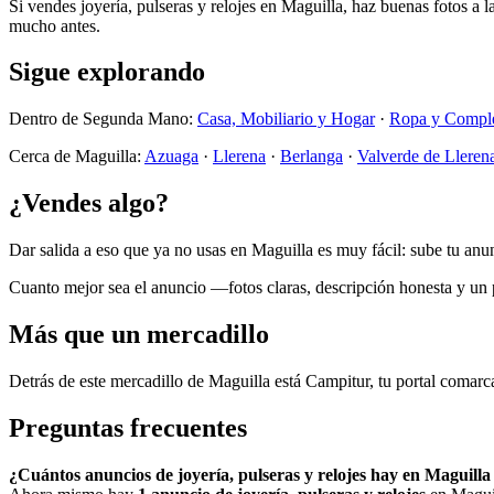
Si vendes joyería, pulseras y relojes en Maguilla, haz buenas fotos a 
mucho antes.
Sigue explorando
Dentro de Segunda Mano:
Casa, Mobiliario y Hogar
·
Ropa y Compl
Cerca de Maguilla:
Azuaga
·
Llerena
·
Berlanga
·
Valverde de Lleren
¿Vendes algo?
Dar salida a eso que ya no usas en Maguilla es muy fácil: sube tu an
Cuanto mejor sea el anuncio —fotos claras, descripción honesta y un pre
Más que un mercadillo
Detrás de este mercadillo de Maguilla está Campitur, tu portal comarca
Preguntas frecuentes
¿Cuántos anuncios de joyería, pulseras y relojes hay en Maguilla