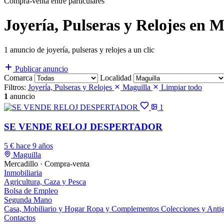
Compra-venta entre particulares
Joyería, Pulseras y Relojes en 
1 anuncio de joyería, pulseras y relojes a un clic
Publicar anuncio
Comarca
Localidad
Filtros:
Joyería, Pulseras y Relojes
Maguilla
Limpiar todo
1
anuncio
1
SE VENDE RELOJ DESPERTADOR
5 €
hace 9 años
Maguilla
Mercadillo · Compra-venta
Inmobiliaria
Agricultura, Caza y Pesca
Bolsa de Empleo
Segunda Mano
Casa, Mobiliario y Hogar
Ropa y Complementos
Colecciones y Ant
Contactos